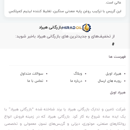
عالی است.
این گریس با ترکیب روغن پایه معدنی سنگین، تغلیظ کننده لیتیم کمپلکس
و مواد افزودنی ویژه تولید می‌شود.
بازرگانی هیراد
از گریس لوبرینو کمپلکس لیتیم EP در انواع برینگ‌های چرخ خودروهای
از تخفیف‌های و جدیدترین های بازرگانی هیراد باخبر شوید:
باری سنگین و سیستم‌های نورد استفاده می‌کنند.
#
این گریس شرایط عملیاتی سخت با فشار، سرعت و دمای بالا کاربرد دارد.
عملکرد گریس لوبرینو کمپلکس لیتیم EP در بازه دمایی 20- تا 180 درجه
فهرست ها
سانتی‌گراد است.
هیراد اویل
وبلاگ
سوالات متداول
رویه های ارسال
درباره ما
تماس با ما
عملکرد عالی در بازه دمایی وسیع
مقاومت فشاری عالی
هیراد اویل
خاصیت چسبندگی مناسب
پایداری حرارتی عالی
شرکت تامین و تدارک بازرگانی هیراد یا برند شناخته شده “بازرگانی هیراد” بـا
جلوگیری از خوردگی و زنگ‌زدگی
یک ایده ساده شروع به کار کرد. بازرگانی هیراد که در زمینه فروش انواع
روانکارهای صنعتی، موتوری، دیزلی و گریس‌های نسوز، معمولی و تخصصی
پایداری اکسیداسیون عالی