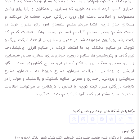
شروع به فعالیت کرد، هم‌اکنون به ایده اولیه خود بسیار نزدیک شده و برای خود
مقاوم در برابر آب
اعتباری کسب کرده است به طوری که بسیاری از همکاران و رقبا برای یافتن
پایداری مکانیکی عالی
محصولات و اطلاعات دسته اول روی بازرگانی هیراد حساب باز می‌کنند و
مقاوم در برابر سایش
همکاری جدی داریم. ابتدا می‌خواستیم مقصدی امن برای مدیران خرید در
صنعت باشیم؛ بعدتر تصمیم گرفتیم فقط در زمینه روانکار فعالیت کنیم که
باعث رشد روزافزون مجموعه شد. در همین راستا بیش از 800 شرکت بزرگ و
کوچک در صنایع مختلف به ما اعتماد کردند؛ در صنایع انرژی، پالایشگاه‌ها،
نیروگاه‌ها و پتروشیمی‌ها، صنایع دارویی، خودروسازی، معادن، صنایع شیمیایی،
هوایی، نساجی، سنگ، برق و الکتریک، دریایی، صنایع کشاورزی، نفت و گاز،
آرایشی و بهداشتی، شیرآلات، سیمان، صنایع مربوط به ساختمان، صنایع
سرمایشی و برودتی، راهسازی و عمرانی، صنایع لاستیک و پلاستیک و فولاد را در
کارنامه بازرگانی هیراد ثبت کردیم. با تماس با کارشناس ما می‌توانید اطلاعات
بیشتر در مورد مشتریانی که با آنها کار کردیم، به دست آورید.
ما را در شبکه های اجتماعی دنبال کنید
آدرس
کیلومتر 6 بزرگراه فتح جنوب، جنب دفتر خدمات الکترونیک شهر، پلاک 588 و 600