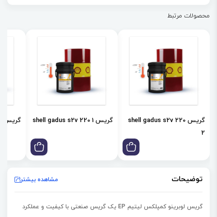
پایداری مکانیکی، اکسیداسیون و حرارتی عالی
محصولات مرتبط
گریس shell gadus s2v 220
گریس shell gadus s2v 220 1
گریس shell gadus s2v 100 3
2
توضیحات
مشاهده بیشتر
گریس لوبرینو کمپلکس لیتیم EP یک گریس صنعتی با کیفیت و عملکرد