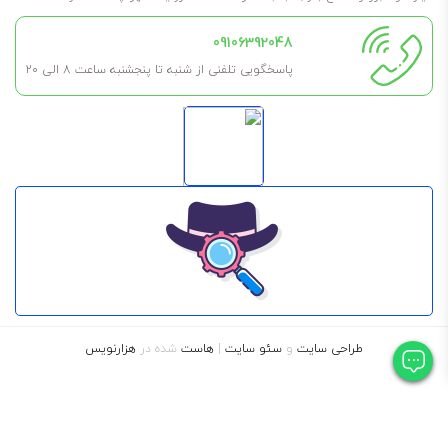
09106392048
پاسخگویی تلفنی از شنبه تا پنجشنبه ساعت 8 الی ۲۰
طراحی سایت
و
سئو سایت
|
هاست
شده در
هزارنویس