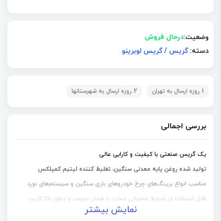
وضعیت:
درحال فروش
دسته:
گریس
/
گریس لوبرینو
1 روزه ارسال به تهران
2 روزه ارسال به شهرستانها
بررسی اجمالی
یک گریس صنعتی با کیفیت و کارایی عالی
تولید شده روغن پایه معدنی سنگین، تغلیظ کننده لیتیم کمپلکس
مناسب انواع برینگ‌های چرخ خودروهای باری سنگین و سیستم‌های نورد
قابل استفاده در شرایط عملیاتی سخت با فشار، سرعت و دمای بالا کاربرد
نمایش بیشتر
نمایش بیشتر
عملکرد در بازه دمایی 20- تا 180 درجه سانتی‌گراد