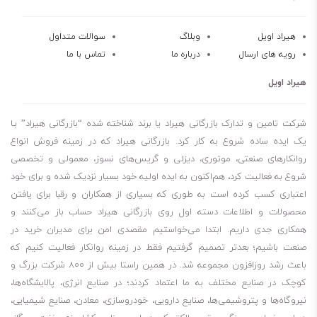
هیراد اویل
وبلاگ
سوالات متداول
رویه های ارسال
درباره ما
تماس با ما
هیراد اویل
شرکت تامین و تدارک بازرگانی هیراد یا برند شناخته شده “بازرگانی هیراد” بـا
یک ایده ساده شروع به کار کرد. بازرگانی هیراد که در زمینه فروش انواع
روانکارهای صنعتی، موتوری، دیزلی و گریس‌های نسوز، معمولی و تخصصی
شروع به فعالیت کرد، هم‌اکنون به ایده اولیه خود بسیار نزدیک شده و برای خود
اعتباری کسب کرده است به طوری که بسیاری از همکاران و رقبا برای یافتن
محصولات و اطلاعات دسته اول روی بازرگانی هیراد حساب باز می‌کنند و
همکاری جدی داریم. ابتدا می‌خواستیم مقصدی امن برای مدیران خرید در
صنعت باشیم؛ بعدتر تصمیم گرفتیم فقط در زمینه روانکار فعالیت کنیم که
باعث رشد روزافزون مجموعه شد. در همین راستا بیش از 800 شرکت بزرگ و
کوچک در صنایع مختلف به ما اعتماد کردند؛ در صنایع انرژی، پالایشگاه‌ها،
نیروگاه‌ها و پتروشیمی‌ها، صنایع دارویی، خودروسازی، معادن، صنایع شیمیایی،