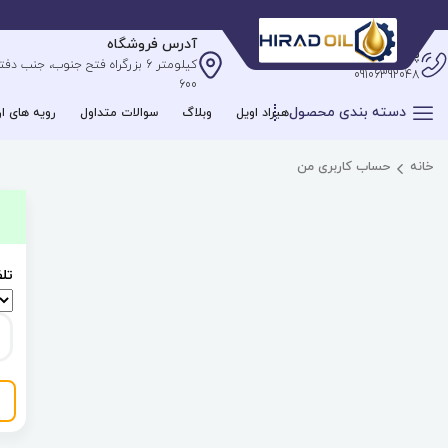
آدرس فروشگاه
پشتیبانی آنلاین
09106392048
600
دسته بندی محصول
هیراد اویل
وبلاگ
سوالات متداول
رویه های ار
خانه
حساب کاربری من
تل