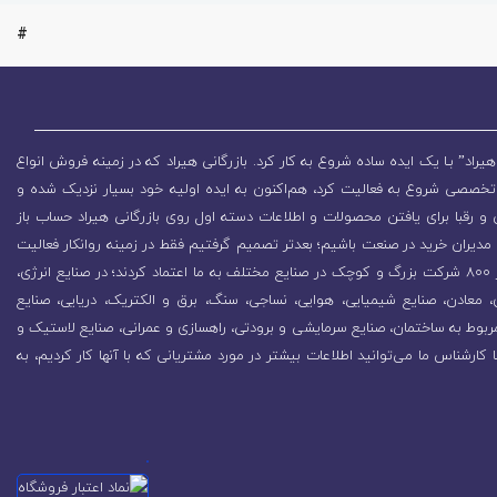
#
یراد” بـا یک ایده ساده شروع به کار کرد. بازرگانی هیراد که در زمینه فروش انواع
تخصصی شروع به فعالیت کرد، هم‌اکنون به ایده اولیه خود بسیار نزدیک شده و
 رقبا برای یافتن محصولات و اطلاعات دسته اول روی بازرگانی هیراد حساب باز
مدیران خرید در صنعت باشیم؛ بعدتر تصمیم گرفتیم فقط در زمینه روانکار فعالیت
کنیم که باعث رشد روزافزون مجموعه شد. در همین راستا بیش از 800 شرکت بزرگ و کوچک در صنایع مختلف به ما اعتماد کردند؛ در صنایع انرژی،
زی، معادن، صنایع شیمیایی، هوایی، نساجی، سنگ، برق و الکتریک، دریایی، صنایع
ربوط به ساختمان، صنایع سرمایشی و برودتی، راهسازی و عمرانی، صنایع لاستیک و
ا کارشناس ما می‌توانید اطلاعات بیشتر در مورد مشتریانی که با آنها کار کردیم، به