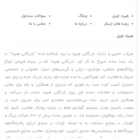
هیراد اویل
وبلاگ
سوالات متداول
رویه های ارسال
درباره ما
تماس با ما
هیراد اویل
شرکت تامین و تدارک بازرگانی هیراد یا برند شناخته شده “بازرگانی هیراد” بـا
یک ایده ساده شروع به کار کرد. بازرگانی هیراد که در زمینه فروش انواع
روانکارهای صنعتی، موتوری، دیزلی و گریس‌های نسوز، معمولی و تخصصی
شروع به فعالیت کرد، هم‌اکنون به ایده اولیه خود بسیار نزدیک شده و برای خود
اعتباری کسب کرده است به طوری که بسیاری از همکاران و رقبا برای یافتن
محصولات و اطلاعات دسته اول روی بازرگانی هیراد حساب باز می‌کنند و
همکاری جدی داریم. ابتدا می‌خواستیم مقصدی امن برای مدیران خرید در
صنعت باشیم؛ بعدتر تصمیم گرفتیم فقط در زمینه روانکار فعالیت کنیم که
باعث رشد روزافزون مجموعه شد. در همین راستا بیش از 800 شرکت بزرگ و
کوچک در صنایع مختلف به ما اعتماد کردند؛ در صنایع انرژی، پالایشگاه‌ها،
نیروگاه‌ها و پتروشیمی‌ها، صنایع دارویی، خودروسازی، معادن، صنایع شیمیایی،