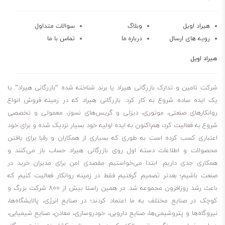
هیراد اویل
وبلاگ
سوالات متداول
رویه های ارسال
درباره ما
تماس با ما
هیراد اویل
شرکت تامین و تدارک بازرگانی هیراد یا برند شناخته شده “بازرگانی هیراد” بـا
یک ایده ساده شروع به کار کرد. بازرگانی هیراد که در زمینه فروش انواع
روانکارهای صنعتی، موتوری، دیزلی و گریس‌های نسوز، معمولی و تخصصی
شروع به فعالیت کرد، هم‌اکنون به ایده اولیه خود بسیار نزدیک شده و برای خود
اعتباری کسب کرده است به طوری که بسیاری از همکاران و رقبا برای یافتن
محصولات و اطلاعات دسته اول روی بازرگانی هیراد حساب باز می‌کنند و
همکاری جدی داریم. ابتدا می‌خواستیم مقصدی امن برای مدیران خرید در
صنعت باشیم؛ بعدتر تصمیم گرفتیم فقط در زمینه روانکار فعالیت کنیم که
باعث رشد روزافزون مجموعه شد. در همین راستا بیش از 800 شرکت بزرگ و
کوچک در صنایع مختلف به ما اعتماد کردند؛ در صنایع انرژی، پالایشگاه‌ها،
نیروگاه‌ها و پتروشیمی‌ها، صنایع دارویی، خودروسازی، معادن، صنایع شیمیایی،