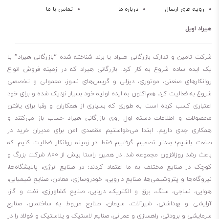
رویه های ارسال
درباره ما
تماس با ما
هیراد اویل
شرکت تامین و تدارک بازرگانی هیراد یا برند شناخته شده “بازرگانی هیراد” بـا
یک ایده ساده شروع به کار کرد. بازرگانی هیراد که در زمینه فروش انواع
روانکارهای صنعتی، موتوری، دیزلی و گریس‌های نسوز، معمولی و تخصصی
شروع به فعالیت کرد، هم‌اکنون به ایده اولیه خود بسیار نزدیک شده و برای خود
اعتباری کسب کرده است به طوری که بسیاری از همکاران و رقبا برای یافتن
محصولات و اطلاعات دسته اول روی بازرگانی هیراد حساب باز می‌کنند و
همکاری جدی داریم. ابتدا می‌خواستیم مقصدی امن برای مدیران خرید در
صنعت باشیم؛ بعدتر تصمیم گرفتیم فقط در زمینه روانکار فعالیت کنیم که
باعث رشد روزافزون مجموعه شد. در همین راستا بیش از 800 شرکت بزرگ و
کوچک در صنایع مختلف به ما اعتماد کردند؛ در صنایع انرژی، پالایشگاه‌ها،
نیروگاه‌ها و پتروشیمی‌ها، صنایع دارویی، خودروسازی، معادن، صنایع شیمیایی،
هوایی، نساجی، سنگ، برق و الکتریک، دریایی، صنایع کشاورزی، نفت و گاز،
آرایشی و بهداشتی، شیرآلات، سیمان، صنایع مربوط به ساختمان، صنایع
سرمایشی و برودتی، راهسازی و عمرانی، صنایع لاستیک و پلاستیک و فولاد را در