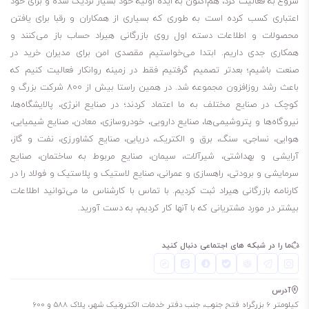
شروع به فعالیت کرد، هم‌اکنون به ایده اولیه خود بسیار نزدیک شده و برای خود
اعتباری کسب کرده است به طوری که بسیاری از همکاران و رقبا برای یافتن
محصولات و اطلاعات دسته اول روی بازرگانی هیراد حساب باز می‌کنند و
همکاری جدی داریم. ابتدا می‌خواستیم مقصدی امن برای مدیران خرید در
صنعت باشیم؛ بعدتر تصمیم گرفتیم فقط در زمینه روانکار فعالیت کنیم که
باعث رشد روزافزون مجموعه شد. در همین راستا بیش از 800 شرکت بزرگ و
کوچک در صنایع مختلف به ما اعتماد کردند؛ در صنایع انرژی، پالایشگاه‌ها،
نیروگاه‌ها و پتروشیمی‌ها، صنایع دارویی، خودروسازی، معادن، صنایع شیمیایی،
هوایی، نساجی، سنگ، برق و الکتریک، دریایی، صنایع کشاورزی، نفت و گاز،
آرایشی و بهداشتی، شیرآلات، سیمان، صنایع مربوط به ساختمان، صنایع
سرمایشی و برودتی، راهسازی و عمرانی، صنایع لاستیک و پلاستیک و فولاد را در
کارنامه بازرگانی هیراد ثبت کردیم. با تماس با کارشناس ما می‌توانید اطلاعات
بیشتر در مورد مشتریانی که با آنها کار کردیم، به دست آورید.
ما را در شبکه های اجتماعی دنبال کنید
آدرس
کیلومتر 6 بزرگراه فتح جنوب، جنب دفتر خدمات الکترونیک شهر، پلاک 588 و 600