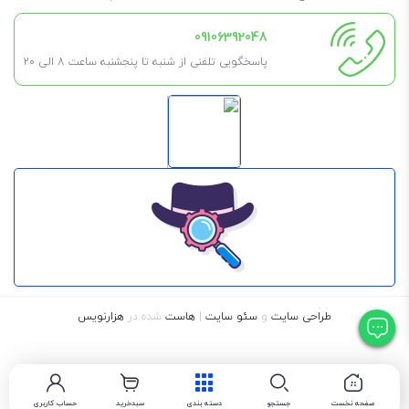
09106392048
پاسخگویی تلفنی از شنبه تا پنجشنبه ساعت 8 الی ۲۰
طراحی سایت
و
سئو سایت
|
هاست
شده در
هزارنویس
صفحه نخست
جستجو
دسته بندی
سبدخرید
حساب کاربری