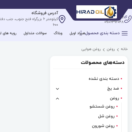
آدرس فروشگاه
پشتیبانی آنلاین
09106392048
600
دسته بندی محصول
هیراد اویل
وبلاگ
سوالات متداول
رویه های ار
خانه
روغن
روغن هوایی
دسته‌های محصولات
دسته بندی نشده
ضد یخ
روغن
روغن شستشو
روغن شل
روغن شورون