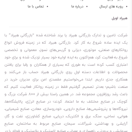
رویه های ارسال
درباره ما
تماس با ما
هیراد اویل
شرکت تامین و تدارک بازرگانی هیراد یا برند شناخته شده “بازرگانی هیراد” بـا
یک ایده ساده شروع به کار کرد. بازرگانی هیراد که در زمینه فروش انواع
روانکارهای صنعتی، موتوری، دیزلی و گریس‌های نسوز، معمولی و تخصصی
شروع به فعالیت کرد، هم‌اکنون به ایده اولیه خود بسیار نزدیک شده و برای خود
اعتباری کسب کرده است به طوری که بسیاری از همکاران و رقبا برای یافتن
محصولات و اطلاعات دسته اول روی بازرگانی هیراد حساب باز می‌کنند و
همکاری جدی داریم. ابتدا می‌خواستیم مقصدی امن برای مدیران خرید در
صنعت باشیم؛ بعدتر تصمیم گرفتیم فقط در زمینه روانکار فعالیت کنیم که
باعث رشد روزافزون مجموعه شد. در همین راستا بیش از 800 شرکت بزرگ و
کوچک در صنایع مختلف به ما اعتماد کردند؛ در صنایع انرژی، پالایشگاه‌ها،
نیروگاه‌ها و پتروشیمی‌ها، صنایع دارویی، خودروسازی، معادن، صنایع شیمیایی،
هوایی، نساجی، سنگ، برق و الکتریک، دریایی، صنایع کشاورزی، نفت و گاز،
آرایشی و بهداشتی، شیرآلات، سیمان، صنایع مربوط به ساختمان، صنایع
سرمایشی و برودتی، راهسازی و عمرانی، صنایع لاستیک و پلاستیک و فولاد را در