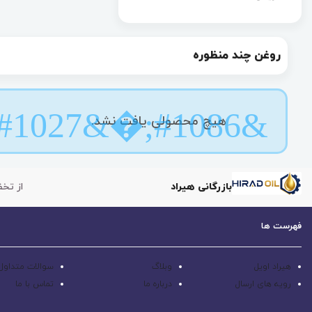
روغن چند منظوره
هیچ محصولی یافت نشد.
بازرگانی هیراد
از تخف
فهرست ها
هیراد اویل
وبلاگ
سوالات متداول
رویه های ارسال
درباره ما
تماس با ما