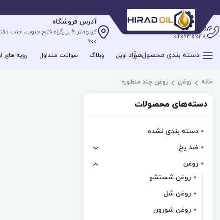
آدرس فروشگاه
پشتیبانی آنلاین
09106392048
600
دسته بندی محصول
هیراد اویل
وبلاگ
سوالات متداول
رویه های ار
خانه
روغن
روغن چند منظوره
دسته‌های محصولات
دسته بندی نشده
ضد یخ
روغن
روغن شستشو
روغن شل
روغن شورون