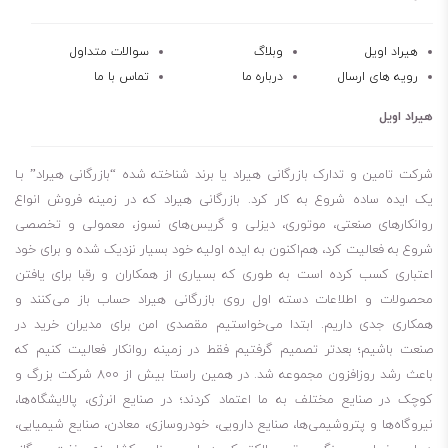
هیراد اویل
وبلاگ
سوالات متداول
رویه های ارسال
درباره ما
تماس با ما
هیراد اویل
شرکت تامین و تدارک بازرگانی هیراد یا برند شناخته شده “بازرگانی هیراد” بـا
یک ایده ساده شروع به کار کرد. بازرگانی هیراد که در زمینه فروش انواع
روانکارهای صنعتی، موتوری، دیزلی و گریس‌های نسوز، معمولی و تخصصی
شروع به فعالیت کرد، هم‌اکنون به ایده اولیه خود بسیار نزدیک شده و برای خود
اعتباری کسب کرده است به طوری که بسیاری از همکاران و رقبا برای یافتن
محصولات و اطلاعات دسته اول روی بازرگانی هیراد حساب باز می‌کنند و
همکاری جدی داریم. ابتدا می‌خواستیم مقصدی امن برای مدیران خرید در
صنعت باشیم؛ بعدتر تصمیم گرفتیم فقط در زمینه روانکار فعالیت کنیم که
باعث رشد روزافزون مجموعه شد. در همین راستا بیش از 800 شرکت بزرگ و
کوچک در صنایع مختلف به ما اعتماد کردند؛ در صنایع انرژی، پالایشگاه‌ها،
نیروگاه‌ها و پتروشیمی‌ها، صنایع دارویی، خودروسازی، معادن، صنایع شیمیایی،