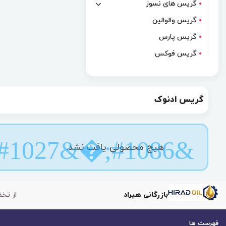
گریس های نسوز
گریس والوالین
گریس پارس
گریس فوکس
گریس ادنوک
هیچ محصولی یافت نشد.
بازرگانی هیراد
از تخف
فهرست ها