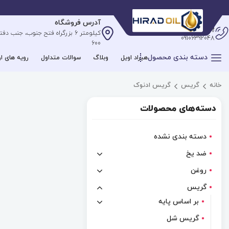
آدرس فروشگاه
پشتیبانی آنلاین
09106392048
600
دسته بندی محصول
هیراد اویل
وبلاگ
سوالات متداول
رویه های ار
خانه
گریس
گریس ادنوک
دسته‌های محصولات
دسته بندی نشده
ضد یخ
روغن
گریس
بر اساس پایه
گریس شل