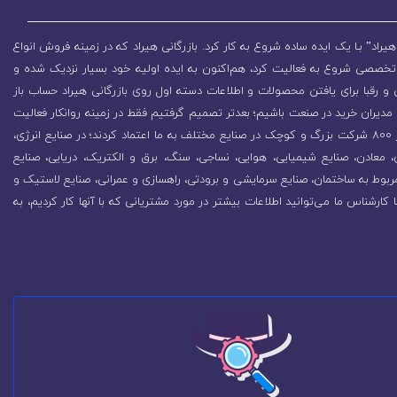
یراد” بـا یک ایده ساده شروع به کار کرد. بازرگانی هیراد که در زمینه فروش انواع
تخصصی شروع به فعالیت کرد، هم‌اکنون به ایده اولیه خود بسیار نزدیک شده و
 رقبا برای یافتن محصولات و اطلاعات دسته اول روی بازرگانی هیراد حساب باز
مدیران خرید در صنعت باشیم؛ بعدتر تصمیم گرفتیم فقط در زمینه روانکار فعالیت
کنیم که باعث رشد روزافزون مجموعه شد. در همین راستا بیش از 800 شرکت بزرگ و کوچک در صنایع مختلف به ما اعتماد کردند؛ در صنایع انرژی،
زی، معادن، صنایع شیمیایی، هوایی، نساجی، سنگ، برق و الکتریک، دریایی، صنایع
ربوط به ساختمان، صنایع سرمایشی و برودتی، راهسازی و عمرانی، صنایع لاستیک و
ا کارشناس ما می‌توانید اطلاعات بیشتر در مورد مشتریانی که با آنها کار کردیم، به