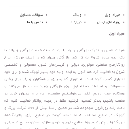
هیراد اویل
وبلاگ
سوالات متداول
رویه های ارسال
درباره ما
تماس با ما
هیراد اویل
شرکت تامین و تدارک بازرگانی هیراد یا برند شناخته شده “بازرگانی هیراد” بـا
یک ایده ساده شروع به کار کرد. بازرگانی هیراد که در زمینه فروش انواع
روانکارهای صنعتی، موتوری، دیزلی و گریس‌های نسوز، معمولی و تخصصی
شروع به فعالیت کرد، هم‌اکنون به ایده اولیه خود بسیار نزدیک شده و برای خود
اعتباری کسب کرده است به طوری که بسیاری از همکاران و رقبا برای یافتن
محصولات و اطلاعات دسته اول روی بازرگانی هیراد حساب باز می‌کنند و
همکاری جدی داریم. ابتدا می‌خواستیم مقصدی امن برای مدیران خرید در
صنعت باشیم؛ بعدتر تصمیم گرفتیم فقط در زمینه روانکار فعالیت کنیم که
باعث رشد روزافزون مجموعه شد. در همین راستا بیش از 800 شرکت بزرگ و
کوچک در صنایع مختلف به ما اعتماد کردند؛ در صنایع انرژی، پالایشگاه‌ها،
نیروگاه‌ها و پتروشیمی‌ها، صنایع دارویی، خودروسازی، معادن، صنایع شیمیایی،