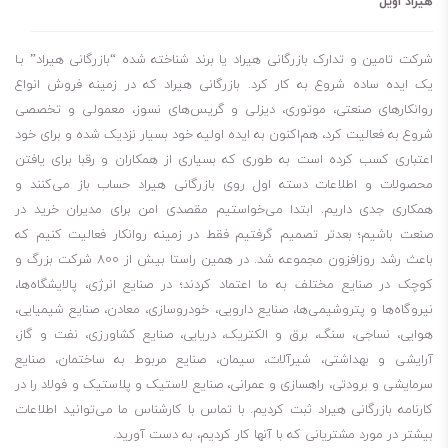
هیراد اویل
شرکت تامین و تدارک بازرگانی هیراد یا برند شناخته شده “بازرگانی هیراد” بـا
یک ایده ساده شروع به کار کرد. بازرگانی هیراد که در زمینه فروش انواع
روانکارهای صنعتی، موتوری، دیزلی و گریس‌های نسوز، معمولی و تخصصی
شروع به فعالیت کرد، هم‌اکنون به ایده اولیه خود بسیار نزدیک شده و برای خود
اعتباری کسب کرده است به طوری که بسیاری از همکاران و رقبا برای یافتن
محصولات و اطلاعات دسته اول روی بازرگانی هیراد حساب باز می‌کنند و
همکاری جدی داریم. ابتدا می‌خواستیم مقصدی امن برای مدیران خرید در
صنعت باشیم؛ بعدتر تصمیم گرفتیم فقط در زمینه روانکار فعالیت کنیم که
باعث رشد روزافزون مجموعه شد. در همین راستا بیش از 800 شرکت بزرگ و
کوچک در صنایع مختلف به ما اعتماد کردند؛ در صنایع انرژی، پالایشگاه‌ها،
نیروگاه‌ها و پتروشیمی‌ها، صنایع دارویی، خودروسازی، معادن، صنایع شیمیایی،
هوایی، نساجی، سنگ، برق و الکتریک، دریایی، صنایع کشاورزی، نفت و گاز،
آرایشی و بهداشتی، شیرآلات، سیمان، صنایع مربوط به ساختمان، صنایع
سرمایشی و برودتی، راهسازی و عمرانی، صنایع لاستیک و پلاستیک و فولاد را در
کارنامه بازرگانی هیراد ثبت کردیم. با تماس با کارشناس ما می‌توانید اطلاعات
بیشتر در مورد مشتریانی که با آنها کار کردیم، به دست آورید.