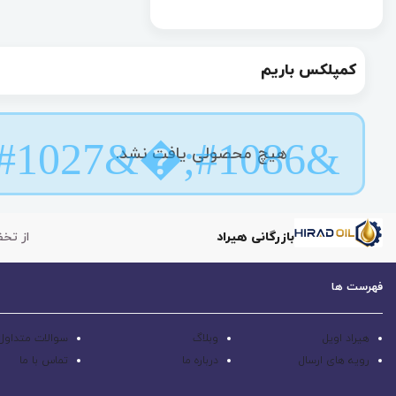
کمپلکس باریم
هیچ محصولی یافت نشد.
بازرگانی هیراد
از تخف
فهرست ها
هیراد اویل
وبلاگ
سوالات متداول
رویه های ارسال
درباره ما
تماس با ما