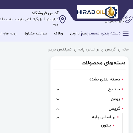
آدرس فروشگاه
پشتیبانی آنلاین
09106392048
600
دسته بندی محصول
هیراد اویل
وبلاگ
سوالات متداول
رویه های ار
خانه
گریس
بر اساس پایه
کمپلکس باریم
دسته‌های محصولات
دسته بندی نشده
ضد یخ
روغن
گریس
بر اساس پایه
بنتون