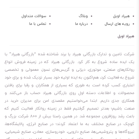
هیراد اویل
وبلاگ
سوالات متداول
رویه های ارسال
درباره ما
تماس با ما
هیراد اویل
شرکت تامین و تدارک بازرگانی هیراد یا برند شناخته شده “بازرگانی هیراد” بـا
یک ایده ساده شروع به کار کرد. بازرگانی هیراد که در زمینه فروش انواع
روانکارهای صنعتی، موتوری، دیزلی و گریس‌های نسوز، معمولی و تخصصی
شروع به فعالیت کرد، هم‌اکنون به ایده اولیه خود بسیار نزدیک شده و برای خود
اعتباری کسب کرده است به طوری که بسیاری از همکاران و رقبا برای یافتن
محصولات و اطلاعات دسته اول روی بازرگانی هیراد حساب باز می‌کنند و
همکاری جدی داریم. ابتدا می‌خواستیم مقصدی امن برای مدیران خرید در
صنعت باشیم؛ بعدتر تصمیم گرفتیم فقط در زمینه روانکار فعالیت کنیم که
باعث رشد روزافزون مجموعه شد. در همین راستا بیش از 800 شرکت بزرگ و
کوچک در صنایع مختلف به ما اعتماد کردند؛ در صنایع انرژی، پالایشگاه‌ها،
نیروگاه‌ها و پتروشیمی‌ها، صنایع دارویی، خودروسازی، معادن، صنایع شیمیایی،