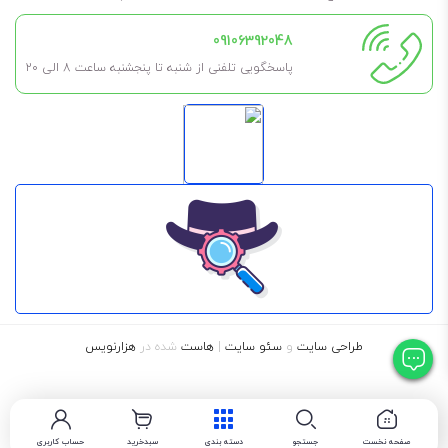
09106392048
پاسخگویی تلفنی از شنبه تا پنجشنبه ساعت 8 الی ۲۰
طراحی سایت
و
سئو سایت
|
هاست
شده در
هزارنویس
صفحه نخست
جستجو
دسته بندی
سبدخرید
حساب کاربری