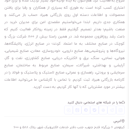
شروع به فعالیت کرد، هم‌اکنون به ایده اولیه خود بسیار نزدیک شده و برای خود
اعتباری کسب کرده است به طوری که بسیاری از همکاران و رقبا برای یافتن
محصولات و اطلاعات دسته اول روی بازرگانی هیراد حساب باز می‌کنند و
همکاری جدی داریم. ابتدا می‌خواستیم مقصدی امن برای مدیران خرید در
صنعت باشیم؛ بعدتر تصمیم گرفتیم فقط در زمینه روانکار فعالیت کنیم که
باعث رشد روزافزون مجموعه شد. در همین راستا بیش از 800 شرکت بزرگ و
کوچک در صنایع مختلف به ما اعتماد کردند؛ در صنایع انرژی، پالایشگاه‌ها،
نیروگاه‌ها و پتروشیمی‌ها، صنایع دارویی، خودروسازی، معادن، صنایع شیمیایی،
هوایی، نساجی، سنگ، برق و الکتریک، دریایی، صنایع کشاورزی، نفت و گاز،
آرایشی و بهداشتی، شیرآلات، سیمان، صنایع مربوط به ساختمان، صنایع
سرمایشی و برودتی، راهسازی و عمرانی، صنایع لاستیک و پلاستیک و فولاد را در
کارنامه بازرگانی هیراد ثبت کردیم. با تماس با کارشناس ما می‌توانید اطلاعات
بیشتر در مورد مشتریانی که با آنها کار کردیم، به دست آورید.
ما را در شبکه های اجتماعی دنبال کنید
آدرس
کیلومتر 6 بزرگراه فتح جنوب، جنب دفتر خدمات الکترونیک شهر، پلاک 588 و 600