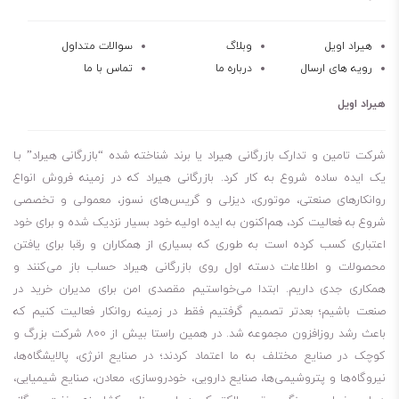
هیراد اویل
وبلاگ
سوالات متداول
رویه های ارسال
درباره ما
تماس با ما
هیراد اویل
شرکت تامین و تدارک بازرگانی هیراد یا برند شناخته شده “بازرگانی هیراد” بـا
یک ایده ساده شروع به کار کرد. بازرگانی هیراد که در زمینه فروش انواع
روانکارهای صنعتی، موتوری، دیزلی و گریس‌های نسوز، معمولی و تخصصی
شروع به فعالیت کرد، هم‌اکنون به ایده اولیه خود بسیار نزدیک شده و برای خود
اعتباری کسب کرده است به طوری که بسیاری از همکاران و رقبا برای یافتن
محصولات و اطلاعات دسته اول روی بازرگانی هیراد حساب باز می‌کنند و
همکاری جدی داریم. ابتدا می‌خواستیم مقصدی امن برای مدیران خرید در
صنعت باشیم؛ بعدتر تصمیم گرفتیم فقط در زمینه روانکار فعالیت کنیم که
باعث رشد روزافزون مجموعه شد. در همین راستا بیش از 800 شرکت بزرگ و
کوچک در صنایع مختلف به ما اعتماد کردند؛ در صنایع انرژی، پالایشگاه‌ها،
نیروگاه‌ها و پتروشیمی‌ها، صنایع دارویی، خودروسازی، معادن، صنایع شیمیایی،