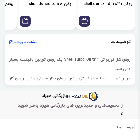
روغن shell donax td 10w30
روغن shell donax tc 10w
روغن shell donax td 85w
توضیحات
مشاهده بیشتر
روغن شل توربو تی Shell Turbo Oil t32 یک روغن توربین باکیفیت بسیار
عالی است.
این روغن در سیستم‌‌های گردشی و
توربین‌های بخار صنعتی و توربین‌های گاز
سبک
مورد استفاده قرار میگیرد.
بازرگانی هیراد
روغن شل توربو تی Shell Turbo Oil t32 در یاتاقان‌ها و سیستم‌های روغن
از تخفیف‌های و جدیدترین های بازرگانی هیراد باخبر شوید:
آب بندی کاربرد دارد.
#
همچنین این روغن برای روانکاری ت
وربو کمپرسورها و پمپ‌های گریز از مرکز و
محوری دینامیک نیز استفاده می‌شود.
فهرست ها
این روغن دارای موادهای افزودنی جهت جلوگیری از زنگ‌زدگی و خوردگی است.