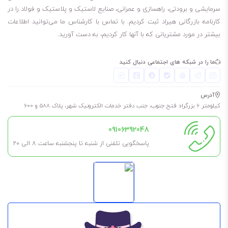
20 لیتری
سرمایشی و برودتی، راهسازی و عمرانی، صنایع لاستیک و پلاستیک و فولاد را در
کارنامه بازرگانی هیراد ثبت کردیم. با تماس با کارشناس ما می‌توانید اطلاعات
209 لیتری
بیشتر در مورد مشتریانی که با آنها کار کردیم، به دست آورید.
برای طولانی شدن عمر روغن و گریس، حتما در فضای خشک، بدون رطوبت و
مسقف نگهداری شود. به این معنی که در کارگاه در معرض باد و باران نباشد
ما را در شبکه های اجتماعی دنبال کنید
تا طول عمر آن کم نشود.
همچنین اگر نیاز به آن ندارید، تا جای ممکن درب آن را باز نکنید مگر اینکه
آدرس
مطمئن هستید مدت کوتاهی آن را استفاده خواهید کرد.
کیلومتر 6 بزرگراه فتح جنوب، جنب دفتر خدمات الکترونیک شهر، پلاک 588 و 600
این روغن ، کهربایی کم رنگ است.
09106392048
پاسخگویی تلفنی از شنبه تا پنجشنبه ساعت 8 الی ۲۰