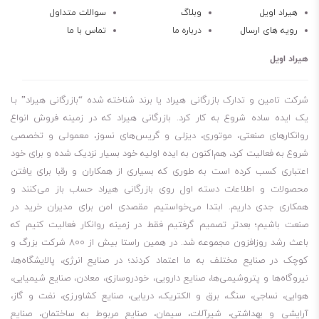
روغن شل توربو تی Shell Turbo Oil T 32 در مقابل اکسیداسیون بسیار
هیراد اویل
وبلاگ
سوالات متداول
رویه های ارسال
درباره ما
تماس با ما
مقاوم است.
روغن توربین باکیفیت بسیار عالی
هیراد اویل
مقاوم در برابر سایش و خوردگی
افزایش طول عمر قطعات
شرکت تامین و تدارک بازرگانی هیراد یا برند شناخته شده “بازرگانی هیراد” بـا
قابلیت جداسازی از آب
یک ایده ساده شروع به کار کرد. بازرگانی هیراد که در زمینه فروش انواع
روانکارهای صنعتی، موتوری، دیزلی و گریس‌های نسوز، معمولی و تخصصی
پایداری اکسیداسیون عالی
شروع به فعالیت کرد، هم‌اکنون به ایده اولیه خود بسیار نزدیک شده و برای خود
جلوگیری از تشکیل رسوبات
اعتباری کسب کرده است به طوری که بسیاری از همکاران و رقبا برای یافتن
کاهش هزینه‌ها
محصولات و اطلاعات دسته اول روی بازرگانی هیراد حساب باز می‌کنند و
مقاومت در برابر زنگ زدگی
همکاری جدی داریم. ابتدا می‌خواستیم مقصدی امن برای مدیران خرید در
برای کسانی که می‌پرسند روغن شل توربو تی Shell Turbo Oil T 32 چند
صنعت باشیم؛ بعدتر تصمیم گرفتیم فقط در زمینه روانکار فعالیت کنیم که
باعث رشد روزافزون مجموعه شد. در همین راستا بیش از 800 شرکت بزرگ و
لیتر است، باید بگویم مظروف 20 لیتری و 209 لیتری این روغن موجود
کوچک در صنایع مختلف به ما اعتماد کردند؛ در صنایع انرژی، پالایشگاه‌ها،
است. لطفا توجه داشته باشید، برای چک کردن موجودی انبار مبنی بر اینکه
نیروگاه‌ها و پتروشیمی‌ها، صنایع دارویی، خودروسازی، معادن، صنایع شیمیایی،
مظروف مورد نیاز شما موجود هست یا نه، باید با شماره‌هایی که در سایت
هوایی، نساجی، سنگ، برق و الکتریک، دریایی، صنایع کشاورزی، نفت و گاز،
قرار دادیم، تماس بگیرید.
آرایشی و بهداشتی، شیرآلات، سیمان، صنایع مربوط به ساختمان، صنایع