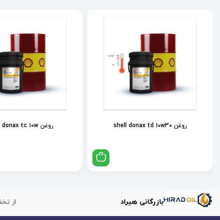
روغن shell donax td 10w30
روغن shell donax tc 10w
بازرگانی هیراد
از تخف