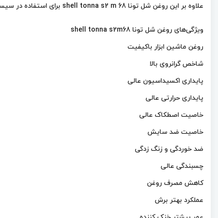
علاوه بر این روغن شل تونا shell tonna s2 m 68 برای استفاده در سیستم‌های هیدورلیک ماشین ابزار، سیستم روغن‌کاری گیربکس، دوک ابزار و تجهیزات دنده‌ای مناسب می‌باشد.
ویژگی‌های روغن شل تونا shell tonna s2m68
روغن ماشین ابزار باکیفیت
شاخص گرانروی بالا
پایداری اکسیداسیون عالی
پایداری حرارتی عالی
خاصیت اصطکاک عالی
خاصیت ضد سایش
ضد خوردگی و زنگ زدگی
چسبندگی عالی
کاهش مصرف روغن
عملکرد بهتر برش
عمر بیشتر خنک کننده