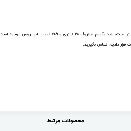
برای کسانی که می‌پرسند روغن شل تونا shell tonna s2 m 68 چ
 قرار دادیم، تماس بگیرید.
محصولات مرتبط