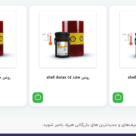
روغن shell donax td 85w
روغن shell spirax s2 als 90
یف‌های و جدیدترین های بازرگانی هیراد باخبر شوید: