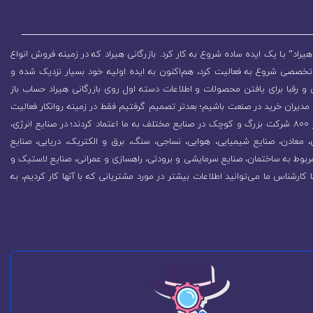
یراد” بـا یک ایده ساده شروع به کار کرد. بازرگانی هیراد که در زمینه فروش انواع
تخصصی شروع به فعالیت کرد، هم‌اکنون به ایده اولیه خود بسیار نزدیک شده و
 رقبا برای یافتن محصولات و اطلاعات دسته اول روی بازرگانی هیراد حساب باز
مدیران خرید در صنعت باشیم؛ بعدتر تصمیم گرفتیم فقط در زمینه روانکار فعالیت
کنیم که باعث رشد روزافزون مجموعه شد. در همین راستا بیش از 800 شرکت بزرگ و کوچک در صنایع مختلف به ما اعتماد کردند؛ در صنایع انرژی،
زی، معادن، صنایع شیمیایی، هوایی، نساجی، سنگ، برق و الکتریک، دریایی، صنایع
ربوط به ساختمان، صنایع سرمایشی و برودتی، راهسازی و عمرانی، صنایع لاستیک و
ا کارشناس ما می‌توانید اطلاعات بیشتر در مورد مشتریانی که با آنها کار کردیم، به