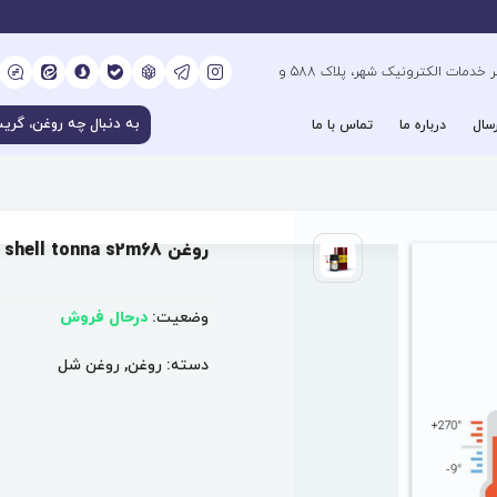
کیلومتر 6 بزرگراه فتح جنوب، جنب دفتر خدمات الکترونیک شهر، پلاک 588 و
سال
درباره ما
تماس با ما
روغن shell tonna s2m68
وضعیت:
درحال فروش
دسته:
روغن
,
روغن شل