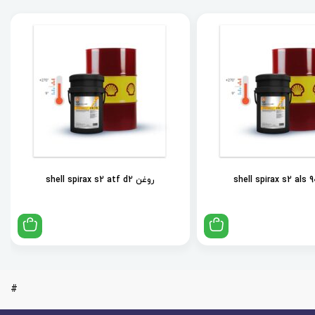
روغن shell spirax s2 atf d2
#