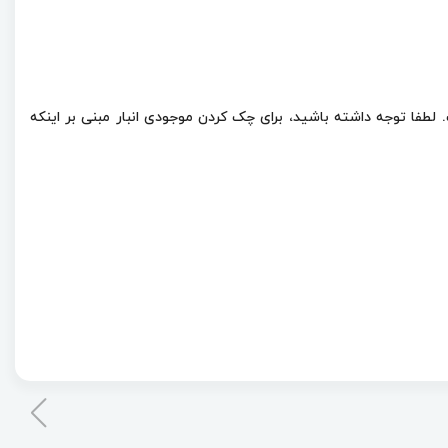
ند لیتر است، باید بگویم مظروف 20 لیتری و 209 لیتری این روغن موجود است. لطفا توجه داشته باشید، برای چک کردن موجودی انبار مبنی بر اینکه