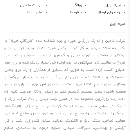
روغن هیدرولیک باکیفیت
هیراد اویل
وبلاگ
سوالات متداول
رویه های ارسال
درباره ما
تماس با ما
پایداری شیمیایی بالا
مقاوم در برابر سایش و خوردگی
هیراد اویل
مقاومت بالا در برابر اکسیداسیون
افزایش طول عمر قطعات
شرکت تامین و تدارک بازرگانی هیراد یا برند شناخته شده “بازرگانی هیراد” بـا
طول عمر طولانی روغن
یک ایده ساده شروع به کار کرد. بازرگانی هیراد که در زمینه فروش انواع
روانکارهای صنعتی، موتوری، دیزلی و گریس‌های نسوز، معمولی و تخصصی
حفاظت از پمپ
شروع به فعالیت کرد، هم‌اکنون به ایده اولیه خود بسیار نزدیک شده و برای خود
بهبود سطح کارایی بالا
اعتباری کسب کرده است به طوری که بسیاری از همکاران و رقبا برای یافتن
کاهش اثرات زیست شناسی
محصولات و اطلاعات دسته اول روی بازرگانی هیراد حساب باز می‌کنند و
فیلتر پذیری عالی
همکاری جدی داریم. ابتدا می‌خواستیم مقصدی امن برای مدیران خرید در
قابلیت جداسازی آب
صنعت باشیم؛ بعدتر تصمیم گرفتیم فقط در زمینه روانکار فعالیت کنیم که
باعث رشد روزافزون مجموعه شد. در همین راستا بیش از 800 شرکت بزرگ و
ویژگی انتشار هوا و ضد کف
کوچک در صنایع مختلف به ما اعتماد کردند؛ در صنایع انرژی، پالایشگاه‌ها،
کارایی بالای سیستم
نیروگاه‌ها و پتروشیمی‌ها، صنایع دارویی، خودروسازی، معادن، صنایع شیمیایی،
برای کسانی که می‌پرسند روغن شل تلوس shell tellus s3 m 46 چند لیتر
هوایی، نساجی، سنگ، برق و الکتریک، دریایی، صنایع کشاورزی، نفت و گاز،
است، باید بگویم مظروف 20 لیتری، 55 لیتری، 180 لیتری، 209 لیتری و
آرایشی و بهداشتی، شیرآلات، سیمان، صنایع مربوط به ساختمان، صنایع