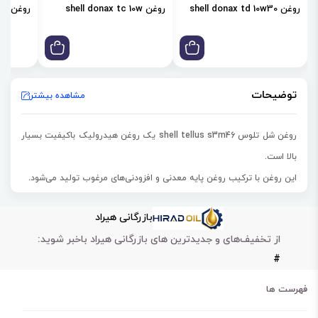
روغن shell donax td 10w30
روغن shell donax tc 10w
روغن shell donax td 85w
توضیحات
مشاهده بیشتر
روغن شل تلوس shell tellus s3m46 یک روغن هیدرولیک باکیفیت بسیار
بالا است.
این روغن با ترکیب روغن پایه معدنی و افزودنی‌های مرغوب تولید می‌شود.
روغن شل تلوس shell tellus s3 m 46 مخصوص سیستم‌های‌ هیدرولیک،
بازرگانی هیراد
صنعتی و گردشی است.
از تخفیف‌های و جدیدترین های بازرگانی هیراد باخبر شوید:
این روغن همچنین در روانکاری
سیستم‌های هیدرولیک دریایی و متحرک
#
سیالات نیز کاربرد دارد.
روغن شل تلوس shell tellus s3 m 46 علاوه بر روانکاری، سبب کاهش
فهرست ها
سایش و خوردگی قطعات نیز می‌شود.