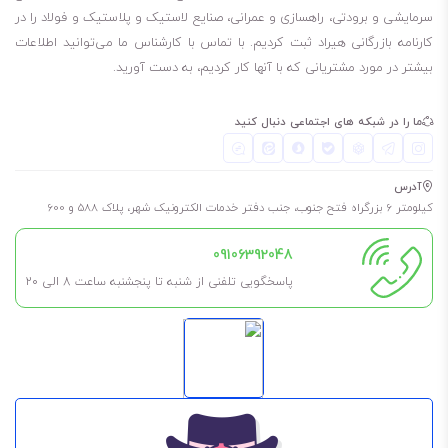
1000 لیتری این روغن موجود است. لطفا توجه داشته باشید، برای چک کردن
سرمایشی و برودتی، راهسازی و عمرانی، صنایع لاستیک و پلاستیک و فولاد را در
کارنامه بازرگانی هیراد ثبت کردیم. با تماس با کارشناس ما می‌توانید اطلاعات
موجودی انبار مبنی بر اینکه مظروف مورد نیاز شما موجود هست یا نه، باید
بیشتر در مورد مشتریانی که با آنها کار کردیم، به دست آورید.
با شماره‌هایی که در سایت قرار دادیم، تماس بگیرید.
20 لیتری
ما را در شبکه های اجتماعی دنبال کنید
55 لیتری
180 لیتری
آدرس
209 لیتری
کیلومتر 6 بزرگراه فتح جنوب، جنب دفتر خدمات الکترونیک شهر، پلاک 588 و 600
1000 لیتری
09106392048
برای طولانی شدن عمر روغن و گریس، حتما در فضای خشک، بدون رطوبت و
پاسخگویی تلفنی از شنبه تا پنجشنبه ساعت 8 الی ۲۰
مسقف نگهداری شود. به این معنی که در کارگاه در معرض باد و باران نباشد
تا طول عمر آن کم نشود.
همچنین اگر نیاز به آن ندارید، تا جای ممکن درب آن را باز نکنید مگر اینکه
مطمئن هستید مدت کوتاهی آن را استفاده خواهید کرد.
رنگ این روغن شفاف است.