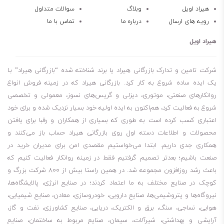
قابلیت پاک‌سازی سیستم
هیراد اویل
وبلاگ
سوالات متداول
رویه های ارسال
درباره ما
تماس با ما
جداپذیری از آب
پایداری حرارتی
هیراد اویل
افزایش طول عمر قطعات
مقاومت در برابر اکسیداسیون
شرکت تامین و تدارک بازرگانی هیراد یا برند شناخته شده “بازرگانی هیراد” بـا
خاصیت پایداری حراتی
یک ایده ساده شروع به کار کرد. بازرگانی هیراد که در زمینه فروش انواع
روانکارهای صنعتی، موتوری، دیزلی و گریس‌های نسوز، معمولی و تخصصی
خاصیت پایداری مکانیکی
شروع به فعالیت کرد، هم‌اکنون به ایده اولیه خود بسیار نزدیک شده و برای خود
خاصیت پایداری شیمیایی
اعتباری کسب کرده است به طوری که بسیاری از همکاران و رقبا برای یافتن
قابلیت فیلتراسیون عالی
محصولات و اطلاعات دسته اول روی بازرگانی هیراد حساب باز می‌کنند و
قابلیت انتشار هوا
همکاری جدی داریم. ابتدا می‌خواستیم مقصدی امن برای مدیران خرید در
بشکه 209 لیتری
صنعت باشیم؛ بعدتر تصمیم گرفتیم فقط در زمینه روانکار فعالیت کنیم که
باعث رشد روزافزون مجموعه شد. در همین راستا بیش از 800 شرکت بزرگ و
سطل 20 لیتری
کوچک در صنایع مختلف به ما اعتماد کردند؛ در صنایع انرژی، پالایشگاه‌ها،
نیروگاه‌ها و پتروشیمی‌ها، صنایع دارویی، خودروسازی، معادن، صنایع شیمیایی،
هوایی، نساجی، سنگ، برق و الکتریک، دریایی، صنایع کشاورزی، نفت و گاز،
آرایشی و بهداشتی، شیرآلات، سیمان، صنایع مربوط به ساختمان، صنایع