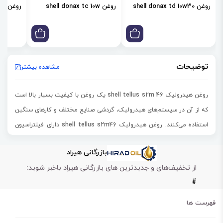
روغن shell donax td 10w30
روغن shell donax tc 10w
روغن shell donax td 85w
توضیحات
مشاهده بیشتر
روغن هیدرولیک shell tellus s2m 46 یک روغن با کیفیت بسیار بالا است
که از آن در سیستم‌های هیدرولیک، گردشی صنایع مختلف و کارهای سنگین
استفاده می‌کنند. روغن هیدرولیک shell tellus s2m46 دارای فیلتراسیون
بسیار عالی است. این روغن دارای شاخص گرانروی بالا است که سبب بالا
بازرگانی هیراد
رفتن مقاومت روغن می‌شود. روغن هیدرولیک شل تلوس s2m 46 در مقابل
از تخفیف‌های و جدیدترین های بازرگانی هیراد باخبر شوید:
اکسیداسیون بسیار مقاوم است. این محصول سبب کاهش دما، خوردگی و
#
زنگ‌زدگی می‌شود.
جلوگیری از تشکیل رسوب
فهرست ها
مقاوم در برابر سایش و خوردگی