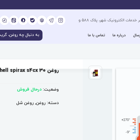
کیلومتر 6 بزرگراه فتح جنوب، جنب دفتر خدمات الکترونیک شهر، پلاک 588 و
سال
درباره ما
تماس با ما
روغن shell spirax s4cx 30
وضعیت:
درحال فروش
دسته:
روغن
,
روغن شل