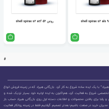
روغن shell spirax s2 atf d2
#
یراد” بـا یک ایده ساده شروع به کار کرد. بازرگانی هیراد که در زمینه فروش انواع
تخصصی شروع به فعالیت کرد، هم‌اکنون به ایده اولیه خود بسیار نزدیک شده و
 رقبا برای یافتن محصولات و اطلاعات دسته اول روی بازرگانی هیراد حساب باز
مدیران خرید در صنعت باشیم؛ بعدتر تصمیم گرفتیم فقط در زمینه روانکار فعالیت