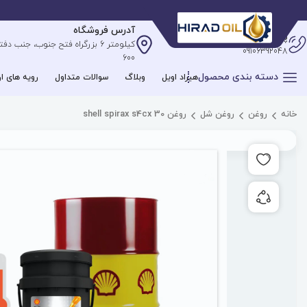
آدرس فروشگاه
پشتیبانی آنلاین
09106392048
600
دسته بندی محصول
هیراد اویل
وبلاگ
سوالات متداول
رویه های ار
خانه
روغن
روغن شل
روغن shell spirax s4cx 30
افزودن به علاقه مندی ها
به اشتراک گذاری محصول