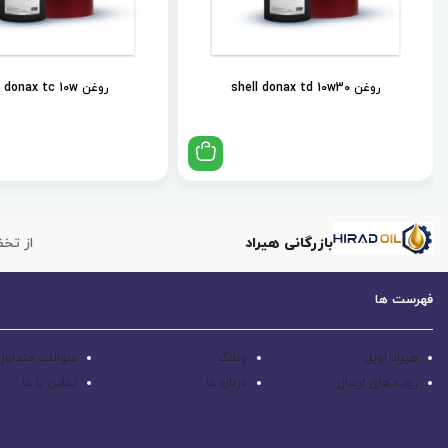
روغن shell donax td 10w30
روغن shell donax tc 10w
بازرگانی هیراد
از تخف
فهرست ها
هیراد اویل
وبلاگ
سوالات متداول
رویه های ارسال
درباره ما
تماس با ما