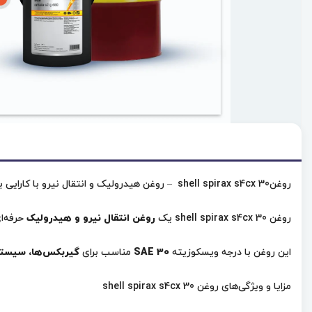
روغنshell spirax s4cx 30 – روغن هیدرولیک و انتقال نیرو با کارایی بالا
روغن shell spirax s4cx 30 یک
روغن انتقال نیرو و هیدرولیک
حرفه‌ای
این روغن با درجه ویسکوزیته
SAE 30
مناسب برای
گیربکس‌ها، سیستم‌های Powershift، دیفرانسیل‌ها، ترمزهای رو
مزایا و ویژگی‌های روغن shell spirax s4cx 30