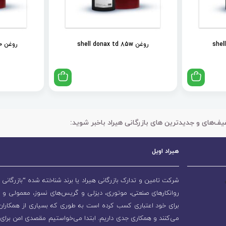
روغن shell donax td 85w
روغن shell spirax s2 als 90
یف‌های و جدیدترین های بازرگانی هیراد باخبر شوید:
هیراد اویل
شرکت تامین و تدارک بازرگانی هیراد یا برند شناخته شده “بازرگانی ه
روانکارهای صنعتی، موتوری، دیزلی و گریس‌های نسوز، معمولی و 
برای خود اعتباری کسب کرده است به طوری که بسیاری از همکاران و
می‌کنند و همکاری جدی داریم. ابتدا می‌خواستیم مقصدی امن برای 