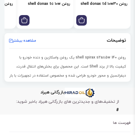
روغن shell donax td 10w30
روغن shell donax tc 10w
روغن shell donax td 85w
توضیحات
مشاهده بیشتر
روغن shell spirax s2a85w 140 یک
روغن واسکازین و دنده خودرو با
کیفیت بالا
از برند
Shell
است. این محصول برای
بخش‌های انتقال قدرت،
دیفرانسیل و محور خودرو
طراحی شده و مخصوص استفاده در
تجهیزات با بار
زیاد
می‌باشد.
بازرگانی هیراد
این روغن در گروه
GL‑5
با
درجه ویسکوزیته SAE 85W‑140
قرار دارد و برای
از تخفیف‌های و جدیدترین های بازرگانی هیراد باخبر شوید:
خودروهای سواری، کامیون و تجهیزات سنگین
مناسب است.
#
ویژگی‌های کلیدی روغن shell spirax s2a85w 140
حفاظت بالا در برابر سایش
و افزایش عمر چرخ‌دنده‌ها.
فهرست ها
پایداری در برابر اکسیداسیون و خوردگی
در شرایط کاری سخت.