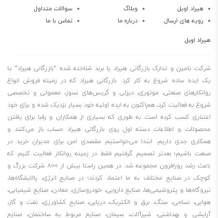
کارکرد مناسب در دماهای پایین و بالا
به دلیل فرمول خاص پایه‌های روغنی.
هیراد اویل
وبلاگ
سوالات متداول
رویه های ارسال
درباره ما
تماس با ما
مناسب برای دیفرانسیل‌های محوری و گیربکس‌های خودرو
با بار متوسط تا
سنگین.
هیراد اویل
مزایا در استفاده
این روغن باعث
کاهش اصطکاک و صدای چرخ‌دنده‌ها
می‌شود. همچنین با
شرکت تامین و تدارک بازرگانی هیراد یا برند شناخته شده “بازرگانی هیراد” بـا
ایجاد لایه روغن پایدار
بین سطوح فلزی، از ترک‌خوردگی و سایش جلوگیری
یک ایده ساده شروع به کار کرد. بازرگانی هیراد که در زمینه فروش انواع
روانکارهای صنعتی، موتوری، دیزلی و گریس‌های نسوز، معمولی و تخصصی
می‌کند.
شروع به فعالیت کرد، هم‌اکنون به ایده اولیه خود بسیار نزدیک شده و برای خود
نتیجه‌گیری
اعتباری کسب کرده است به طوری که بسیاری از همکاران و رقبا برای یافتن
اگر به دنبال
روغن واسکازین با عملکرد بالا برای دیفرانسیل و چرخ‌دنده‌های
محصولات و اطلاعات دسته اول روی بازرگانی هیراد حساب باز می‌کنند و
خودرو
هستید،
Shell Spirax S2A 85W‑140
انتخابی مطمئن و حرفه‌ای
همکاری جدی داریم. ابتدا می‌خواستیم مقصدی امن برای مدیران خرید در
است.
صنعت باشیم؛ بعدتر تصمیم گرفتیم فقط در زمینه روانکار فعالیت کنیم که
باعث رشد روزافزون مجموعه شد. در همین راستا بیش از 800 شرکت بزرگ و
کوچک در صنایع مختلف به ما اعتماد کردند؛ در صنایع انرژی، پالایشگاه‌ها،
نیروگاه‌ها و پتروشیمی‌ها، صنایع دارویی، خودروسازی، معادن، صنایع شیمیایی،
هوایی، نساجی، سنگ، برق و الکتریک، دریایی، صنایع کشاورزی، نفت و گاز،
آرایشی و بهداشتی، شیرآلات، سیمان، صنایع مربوط به ساختمان، صنایع