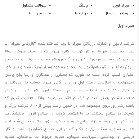
ویژگی‌ها و مزایا
هیراد اویل
وبلاگ
سوالات متداول
رویه های ارسال
درباره ما
تماس با ما
این روغن محافظت قوی در برابر سایش و خوردگی ایجاد می‌کند. همچنین
پایداری حرارتی بالایی دارد و در دماهای مختلف عملکرد خود را حفظ می‌کند.
هیراد اویل
روغنShell Spirax S2 ALS 90 اصطکاک را کاهش می‌دهد و باعث عملکرد
نرم دیفرانسیل می‌شود.
شرکت تامین و تدارک بازرگانی هیراد یا برند شناخته شده “بازرگانی هیراد” بـا
این محصول از ایجاد لرزش و صدای اضافی در دیفرانسیل‌های LSD جلوگیری
یک ایده ساده شروع به کار کرد. بازرگانی هیراد که در زمینه فروش انواع
روانکارهای صنعتی، موتوری، دیزلی و گریس‌های نسوز، معمولی و تخصصی
می‌کند. همچنین مانع تشکیل رسوب و لجن در سیستم انتقال قدرت
شروع به فعالیت کرد، هم‌اکنون به ایده اولیه خود بسیار نزدیک شده و برای خود
می‌شود. در نتیجه قطعات داخلی تمیز و سالم باقی می‌مانند.
اعتباری کسب کرده است به طوری که بسیاری از همکاران و رقبا برای یافتن
کاربردها
محصولات و اطلاعات دسته اول روی بازرگانی هیراد حساب باز می‌کنند و
دیفرانسیل‌های لغزش محدود خودروهای سواری
همکاری جدی داریم. ابتدا می‌خواستیم مقصدی امن برای مدیران خرید در
خودروهای آفرود و ماشین‌آلات سنگین
صنعت باشیم؛ بعدتر تصمیم گرفتیم فقط در زمینه روانکار فعالیت کنیم که
باعث رشد روزافزون مجموعه شد. در همین راستا بیش از 800 شرکت بزرگ و
تجهیزات صنعتی دارای سیستم انتقال قدرت
کوچک در صنایع مختلف به ما اعتماد کردند؛ در صنایع انرژی، پالایشگاه‌ها،
جمع‌بندی
نیروگاه‌ها و پتروشیمی‌ها، صنایع دارویی، خودروسازی، معادن، صنایع شیمیایی،
اگر به دنبال روغن دیفرانسیل با کیفیت و دوام بالا هستید،
روغنShell
هوایی، نساجی، سنگ، برق و الکتریک، دریایی، صنایع کشاورزی، نفت و گاز،
Spirax S2 ALS 90
انتخابی حرفه‌ای محسوب می‌شود. این روغن باعث
آرایشی و بهداشتی، شیرآلات، سیمان، صنایع مربوط به ساختمان، صنایع