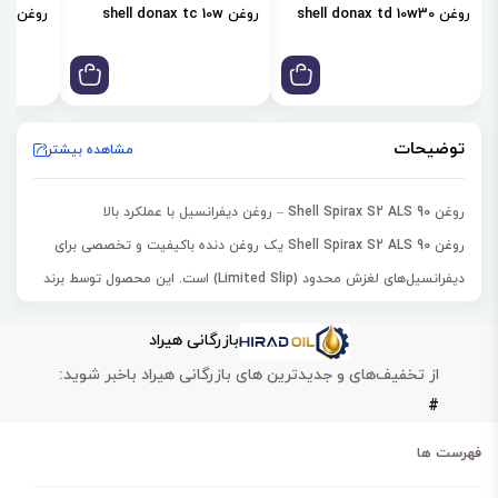
روغن shell donax td 10w30
روغن shell donax tc 10w
روغن shell donax td 85w
توضیحات
مشاهده بیشتر
روغن
Shell Spirax S2 ALS 90
– روغن دیفرانسیل با عملکرد بالا
روغن
Shell Spirax S2 ALS 90
یک روغن دنده باکیفیت و تخصصی برای
دیفرانسیل‌های لغزش محدود (Limited Slip)
است. این محصول توسط برند
معتبر شل تولید شده و برای خودروهای سبک، سنگین و تجهیزات صنعتی
بازرگانی هیراد
طراحی شده است. این روغن عملکرد پایدار و محافظت عالی از قطعات انتقال
از تخفیف‌های و جدیدترین های بازرگانی هیراد باخبر شوید:
قدرت را فراهم می‌کند.
#
روغن شلSpirax S2 ALS 90 با ویسکوزیته استاندارد SAE 90 تولید می‌شود.
این محصول توانایی تحمل فشار بالا و بارهای سنگین را دارد. همچنین باعث
فهرست ها
روانکاری کامل چرخ‌دنده‌ها و قطعات داخلی دیفرانسیل می‌شود.