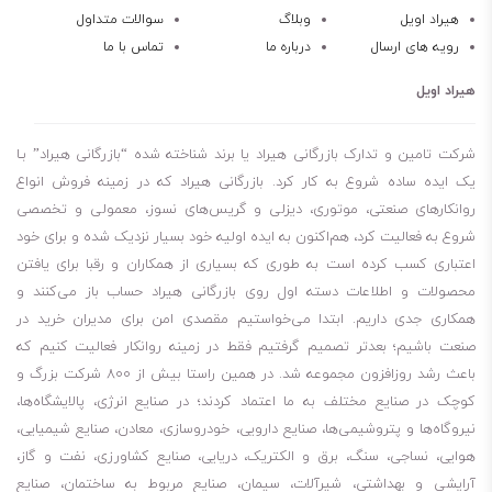
این روغن همچنین در مقابل اکسیداسیون بسیار مقاوم است و پایداری
هیراد اویل
وبلاگ
سوالات متداول
رویه های ارسال
درباره ما
تماس با ما
حرارتی خوبی دارد.
روغن دنده صنعتی باکیفیت عالی
هیراد اویل
ظرفیت حمل بار بالا
خاصیت ضد اصطحکاک
شرکت تامین و تدارک بازرگانی هیراد یا برند شناخته شده “بازرگانی هیراد” بـا
پایداری حرارتی عالی
یک ایده ساده شروع به کار کرد. بازرگانی هیراد که در زمینه فروش انواع
روانکارهای صنعتی، موتوری، دیزلی و گریس‌های نسوز، معمولی و تخصصی
ضد زنگ زدگی و ضد خوردگی
شروع به فعالیت کرد، هم‌اکنون به ایده اولیه خود بسیار نزدیک شده و برای خود
محافظت در برابر آلودگی
اعتباری کسب کرده است به طوری که بسیاری از همکاران و رقبا برای یافتن
افزایش عمر چرخ دنده‌ها
محصولات و اطلاعات دسته اول روی بازرگانی هیراد حساب باز می‌کنند و
تمایل پایین به کف کردن
همکاری جدی داریم. ابتدا می‌خواستیم مقصدی امن برای مدیران خرید در
مناسب برای روانکاری طولانی مدت
صنعت باشیم؛ بعدتر تصمیم گرفتیم فقط در زمینه روانکار فعالیت کنیم که
باعث رشد روزافزون مجموعه شد. در همین راستا بیش از 800 شرکت بزرگ و
صرفه جویی در تعمیر قطعات
کوچک در صنایع مختلف به ما اعتماد کردند؛ در صنایع انرژی، پالایشگاه‌ها،
جلوگیری از تشکیل رسوبات
نیروگاه‌ها و پتروشیمی‌ها، صنایع دارویی، خودروسازی، معادن، صنایع شیمیایی،
پایداری حرارتی بالا
هوایی، نساجی، سنگ، برق و الکتریک، دریایی، صنایع کشاورزی، نفت و گاز،
برای کسانی که می‌پرسند روغن shell omala s2 g 680 چند لیتر است، باید
آرایشی و بهداشتی، شیرآلات، سیمان، صنایع مربوط به ساختمان، صنایع