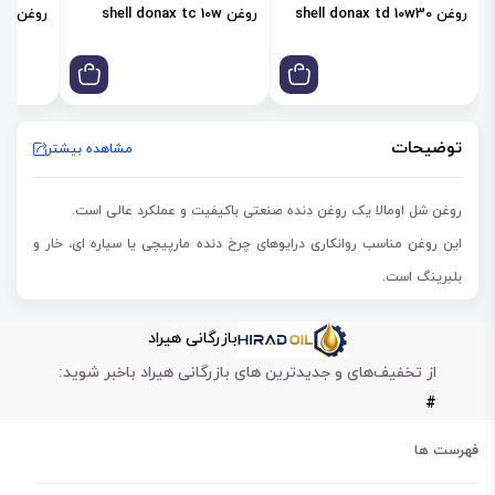
روغن shell donax td 10w30
روغن shell donax tc 10w
روغن shell donax td 85w
توضیحات
مشاهده بیشتر
روغن شل اومالا یک روغن دنده صنعتی باکیفیت و عملکرد عالی است.
این روغن مناسب روانکاری
درایوهای چرخ دنده مارپیچی یا سیاره ای، خار و
بلبرینگ است.
روغن شل اومالا shell omala s2g68 مورد استفاده
سیستم چرخ دنده و
بازرگانی هیراد
گیربکس‌های صنعتی حمل بار سنگین است
.
از تخفیف‌های و جدیدترین های بازرگانی هیراد باخبر شوید:
این روغن همچنین در
یاتاقان‌ها و همچنین ترویج خوردگی آهنی در داخل
#
سطوح
نیز کاربرد دارد.
روغن shell omala s2g68 علاوه بر روانکاری، در کاهش سایش، خوردگی و
فهرست ها
اصطحکاک قطعات نقش مهمی دارد.