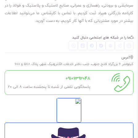
بگویم مظروف 20 لیتری و 1000 لیتری این روغن موجود است. لطفا توجه
سرمایشی و برودتی، راهسازی و عمرانی، صنایع لاستیک و پلاستیک و فولاد را در
کارنامه بازرگانی هیراد ثبت کردیم. با تماس با کارشناس ما می‌توانید اطلاعات
داشته باشید، برای چک کردن موجودی انبار مبنی بر اینکه مظروف مورد نیاز
بیشتر در مورد مشتریانی که با آنها کار کردیم، به دست آورید.
شما موجود هست یا نه، باید با شماره‌هایی که در سایت قرار دادیم، تماس
بگیرید.
ما را در شبکه های اجتماعی دنبال کنید
20 لیتری
1000 لیتری
آدرس
برای طولانی شدن عمر روغن و گریس، حتما در فضای خشک، بدون رطوبت و
کیلومتر 6 بزرگراه فتح جنوب، جنب دفتر خدمات الکترونیک شهر، پلاک 588 و 600
مسقف نگهداری شود. به این معنی که در کارگاه در معرض باد و باران نباشد
09106392048
تا طول عمر آن کم نشود.
پاسخگویی تلفنی از شنبه تا پنجشنبه ساعت 8 الی ۲۰
همچنین اگر نیاز به آن ندارید، تا جای ممکن درب آن را باز نکنید مگر اینکه
مطمئن هستید مدت کوتاهی آن را استفاده خواهید کرد.
این روغن قهوه‌ای رنگ است.