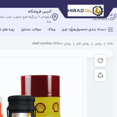
آدرس فروشگاه
پشتیبانی آنلاین
09106392048
600
دسته بندی محصول
هیراد اویل
وبلاگ
سوالات متداول
رویه های ار
خانه
روغن
روغن شل
روغن shell morlina s2b100
افزودن به علاقه مندی ها
به اشتراک گذاری محصول