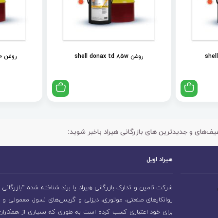
روغن shell donax td 85w
روغن shell spirax s2 als 90
یف‌های و جدیدترین های بازرگانی هیراد باخبر شوید:
هیراد اویل
شرکت تامین و تدارک بازرگانی هیراد یا برند شناخته شده “بازرگانی ه
روانکارهای صنعتی، موتوری، دیزلی و گریس‌های نسوز، معمولی و 
برای خود اعتباری کسب کرده است به طوری که بسیاری از همکاران و