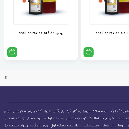
روغن shell spirax s2 atf d2
#
یراد” بـا یک ایده ساده شروع به کار کرد. بازرگانی هیراد که در زمینه فروش انواع
تخصصی شروع به فعالیت کرد، هم‌اکنون به ایده اولیه خود بسیار نزدیک شده و
 رقبا برای یافتن محصولات و اطلاعات دسته اول روی بازرگانی هیراد حساب باز