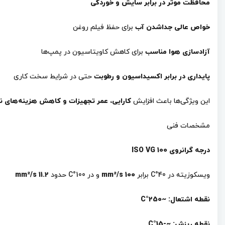
محافظت موثر در برابر سایش و خوردگی
خواص عالی جداشدن آب
برای حفظ فیلم روغن
آزادسازی هوا مناسب
برای کاهش کاویتاسیون در پمپ‌ها
پایداری در برابر اکسیداسیون و رطوبت
حتی در شرایط سخت کاری
این ویژگی‌ها باعث افزایش
کارایی، عمر تجهیزات و کاهش هزینه‌های ن
مشخصات فنی
درجه گرانروی ISO VG 100
ویسکوزیته در 40°C برابر
100 mm²/s
و در 100°C حدود
11.2 mm²/s
نقطه اشتعال: ~250°C
نقطه ریزش: ~-15°C