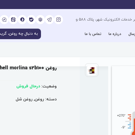
کیلومتر 6 بزرگراه فتح جنوب، جنب دفتر خدمات الکترونیک شهر، پلاک 588 و
سال
درباره ما
تماس با ما
روغن shell morlina s2b100
وضعیت:
درحال فروش
دسته:
روغن
,
روغن شل