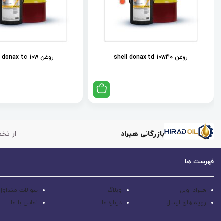
روغن shell donax td 10w30
روغن shell donax tc 10w
بازرگانی هیراد
از تخف
فهرست ها
هیراد اویل
وبلاگ
سوالات متداول
رویه های ارسال
درباره ما
تماس با ما