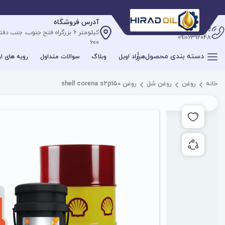
آدرس فروشگاه
پشتیبانی آنلاین
09106392048
600
دسته بندی محصول
هیراد اویل
وبلاگ
سوالات متداول
رویه های ار
خانه
روغن
روغن شل
روغن shell corena s2p150
افزودن به علاقه مندی ها
به اشتراک گذاری محصول