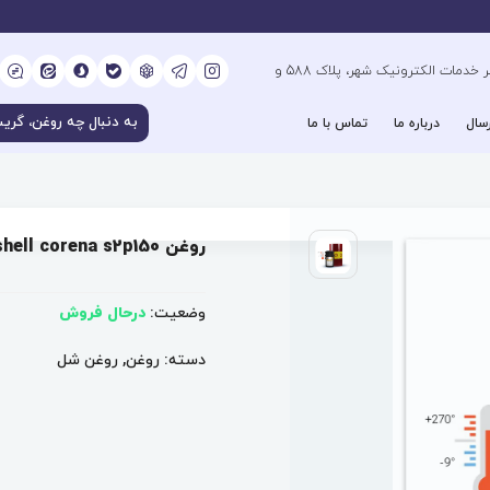
کیلومتر 6 بزرگراه فتح جنوب، جنب دفتر خدمات الکترونیک شهر، پلاک 588 و
سال
درباره ما
تماس با ما
روغن shell corena s2p150
وضعیت:
درحال فروش
دسته:
روغن
,
روغن شل