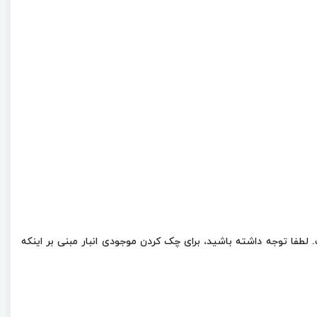
Shell Core چند لیتر است، باید بگویم مظروف 20 لیتری این روغن موجود است. لطفا توجه داشته باشید، برای چک کردن موجودی انبار مبنی بر اینکه