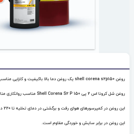
روغن shell corena s2p150 یک روغن دما بالا باکیفیت و کارایی مناسب است.
روغن شل کرونا اس 2 پی Shell Corena S2 P 150 مناسب روانکاری مناسب روانکاری کمپرسورهای هوای پیستونی در سرعت بالا است.
این روغن در کمپرسورهای هوای رفت و برگشتی در دمای تخلیه تا 220 درجه در فشارهای بالا کارکرد مناسب دارد.
این روغن در برابر سایش و خوردگی مقاوم است.