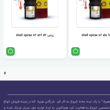
روغن shell spirax s2 atf d2
#
یراد” بـا یک ایده ساده شروع به کار کرد. بازرگانی هیراد که در زمینه فروش انواع
تخصصی شروع به فعالیت کرد، هم‌اکنون به ایده اولیه خود بسیار نزدیک شده و