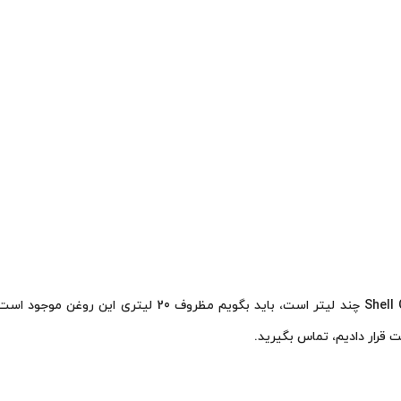
برای کسانی که می‌پرسند روغن شل کرونا اس 2 پی na S2 P 150
 قرار دادیم، تماس بگیرید.