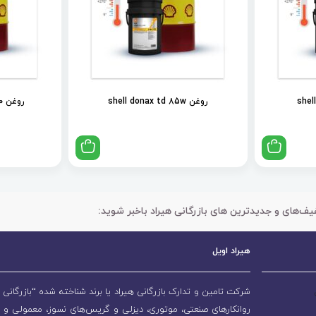
روغن shell donax td 85w
روغن shell spirax s2 als 90
یف‌های و جدیدترین های بازرگانی هیراد باخبر شوید:
هیراد اویل
شرکت تامین و تدارک بازرگانی هیراد یا برند شناخته شده “بازرگانی ه
روانکارهای صنعتی، موتوری، دیزلی و گریس‌های نسوز، معمولی و 