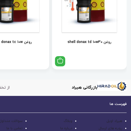
روغن shell donax td 10w30
روغن shell donax tc 10w
بازرگانی هیراد
از تخف
فهرست ها
هیراد اویل
وبلاگ
سوالات متداول
رویه های ارسال
درباره ما
تماس با ما