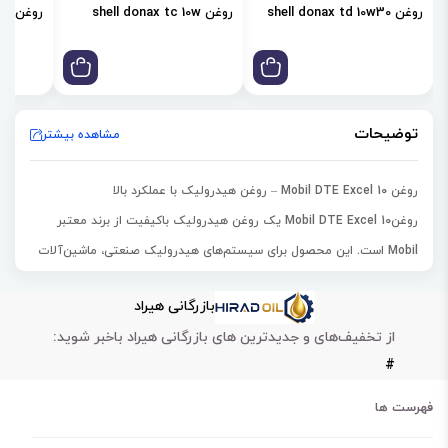
روغن shell donax td 10w30
روغن shell donax tc 10w
روغن shell donax td 85w
توضیحات
مشاهده بیشتر
روغن
Mobil DTE Excel 10
– روغن هیدرولیک با عملکرد بالا
روغن
Mobil DTE Excel 10
یک روغن هیدرولیک باکیفیت از برند معتبر
Mobil
است. این محصول برای
سیستم‌های هیدرولیک صنعتی، ماشین‌آلات
سنگین و تجهیزات تولیدی
طراحی شده است. روغن موبیل DTE Excel 10
بازرگانی هیراد
باعث روانکاری کامل قطعات و کاهش اصطکاک می‌شود.
از تخفیف‌های و جدیدترین های بازرگانی هیراد باخبر شوید:
این روغن با فرمولاسیون پیشرفته،
پایداری حرارتی و اکسیداسیون بالایی
#
دارد. در نتیجه عملکرد سیستم هیدرولیک حتی در دماهای بالا و شرایط کاری
سخت حفظ می‌شود. روغنMobil DTE Excel 10 همچنین از تشکیل رسوبات
فهرست ها
و لجن جلوگیری می‌کند و قطعات داخلی سیستم را تمیز نگه می‌دارد.