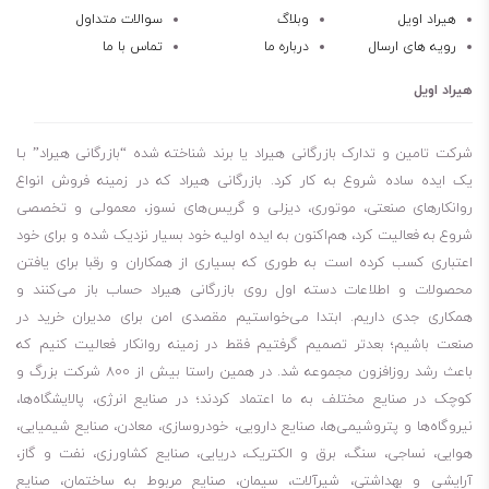
ویژگی‌ها و مزایا
هیراد اویل
وبلاگ
سوالات متداول
رویه های ارسال
درباره ما
تماس با ما
محافظت عالی در برابر
سایش و خوردگی
کاهش
اصطکاک و نویز سیستم هیدرولیک
هیراد اویل
پایداری شیمیایی و حرارتی بالا
افزایش
طول عمر تجهیزات و کاهش هزینه‌های نگهداری
شرکت تامین و تدارک بازرگانی هیراد یا برند شناخته شده “بازرگانی هیراد” بـا
این محصول همچنین دارای
قابلیت جداسازی سریع آب
است و از کف کردن
یک ایده ساده شروع به کار کرد. بازرگانی هیراد که در زمینه فروش انواع
روانکارهای صنعتی، موتوری، دیزلی و گریس‌های نسوز، معمولی و تخصصی
روغن جلوگیری می‌کند. این ویژگی باعث عملکرد پایدار و مطمئن سیستم
شروع به فعالیت کرد، هم‌اکنون به ایده اولیه خود بسیار نزدیک شده و برای خود
هیدرولیک می‌شود.
اعتباری کسب کرده است به طوری که بسیاری از همکاران و رقبا برای یافتن
کاربردها
محصولات و اطلاعات دسته اول روی بازرگانی هیراد حساب باز می‌کنند و
سیستم‌های هیدرولیک صنعتی
همکاری جدی داریم. ابتدا می‌خواستیم مقصدی امن برای مدیران خرید در
ماشین‌آلات سنگین و تجهیزات تولید
صنعت باشیم؛ بعدتر تصمیم گرفتیم فقط در زمینه روانکار فعالیت کنیم که
باعث رشد روزافزون مجموعه شد. در همین راستا بیش از 800 شرکت بزرگ و
خطوط مونتاژ و کارخانه‌ها
کوچک در صنایع مختلف به ما اعتماد کردند؛ در صنایع انرژی، پالایشگاه‌ها،
تجهیزات دقیق هیدرولیکی
نیروگاه‌ها و پتروشیمی‌ها، صنایع دارویی، خودروسازی، معادن، صنایع شیمیایی،
جمع‌بندی
هوایی، نساجی، سنگ، برق و الکتریک، دریایی، صنایع کشاورزی، نفت و گاز،
اگر به دنبال
روغن هیدرولیک با کیفیت بالا، عمر طولانی و محافظت کامل
آرایشی و بهداشتی، شیرآلات، سیمان، صنایع مربوط به ساختمان، صنایع