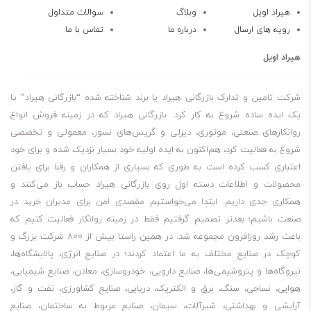
روغن هیدرولیک باکیفیت
هیراد اویل
وبلاگ
سوالات متداول
رویه های ارسال
درباره ما
تماس با ما
کاهش دمای قطعات
کاهش خوردگی و زنگ زدگی
هیراد اویل
طول عمر بالا
افزایش عمر قطعات
شرکت تامین و تدارک بازرگانی هیراد یا برند شناخته شده “بازرگانی هیراد” بـا
خاصیت پایداری اکسیداسیون
یک ایده ساده شروع به کار کرد. بازرگانی هیراد که در زمینه فروش انواع
روانکارهای صنعتی، موتوری، دیزلی و گریس‌های نسوز، معمولی و تخصصی
خاصیت ضد زنگ زدگی و ضد خوردگی
شروع به فعالیت کرد، هم‌اکنون به ایده اولیه خود بسیار نزدیک شده و برای خود
کنترل انحلال پذیری سیستم‌ها
اعتباری کسب کرده است به طوری که بسیاری از همکاران و رقبا برای یافتن
افزایش طول عمر تجهیزات
محصولات و اطلاعات دسته اول روی بازرگانی هیراد حساب باز می‌کنند و
کاهش هزینه‌های تعمیر و نگهداری
همکاری جدی داریم. ابتدا می‌خواستیم مقصدی امن برای مدیران خرید در
خاصیت ضد سایش
صنعت باشیم؛ بعدتر تصمیم گرفتیم فقط در زمینه روانکار فعالیت کنیم که
باعث رشد روزافزون مجموعه شد. در همین راستا بیش از 800 شرکت بزرگ و
شاخص گرانروی خوب
کوچک در صنایع مختلف به ما اعتماد کردند؛ در صنایع انرژی، پالایشگاه‌ها،
مقاومت حرارتی
نیروگاه‌ها و پتروشیمی‌ها، صنایع دارویی، خودروسازی، معادن، صنایع شیمیایی،
برای کسانی که می‌پرسند روغن موبیل دی تی ای mobil dte 26 چند لیتر
هوایی، نساجی، سنگ، برق و الکتریک، دریایی، صنایع کشاورزی، نفت و گاز،
است، باید بگویم مظروف 5 لیتری، 20 لیتری و 209 لیتری این روغن موجود
آرایشی و بهداشتی، شیرآلات، سیمان، صنایع مربوط به ساختمان، صنایع