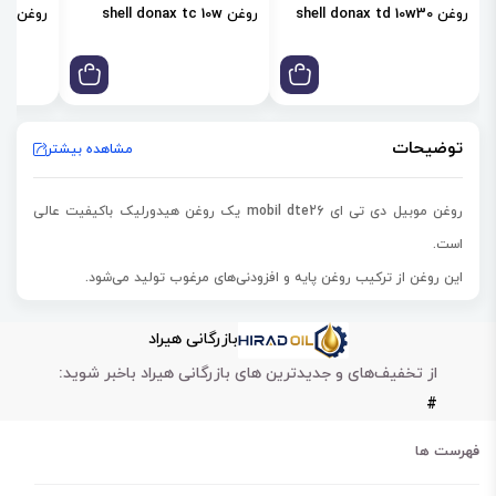
روغن shell donax td 10w30
روغن shell donax tc 10w
روغن shell donax td 85w
توضیحات
مشاهده بیشتر
روغن موبیل دی تی ای mobil dte26 یک روغن هیدورلیک باکیفیت عالی
است.
این روغن از ترکیب روغن پایه و افزودنی‌های مرغوب تولید می‌شود.
روغن موبیل دی تی ای mobil dte26 مناسب روانکاری ابزارهای کنترلی و
بازرگانی هیراد
ماشین آلات می‌باشد.
از تخفیف‌های و جدیدترین های بازرگانی هیراد باخبر شوید:
این روغن در سیستم‌های هیدرولیکی فشار بالا، پمپ خروجی بالا و سایر اجزا
#
مانند سروو و شیرهای محصور کاربرد دارد.
این روغن علاوه بر روانکاری، در کاهش سایش و خوردگی قطعات نقش مهمی
فهرست ها
دارد.