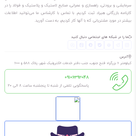
است. لطفا توجه داشته باشید، برای چک کردن موجودی انبار مبنی بر اینکه
سرمایشی و برودتی، راهسازی و عمرانی، صنایع لاستیک و پلاستیک و فولاد را در
کارنامه بازرگانی هیراد ثبت کردیم. با تماس با کارشناس ما می‌توانید اطلاعات
مظروف مورد نیاز شما موجود هست یا نه، باید با شماره‌هایی که در سایت
بیشتر در مورد مشتریانی که با آنها کار کردیم، به دست آورید.
قرار دادیم، تماس بگیرید.
5 لیتری
ما را در شبکه های اجتماعی دنبال کنید
20 لیتری
209 لیتری
آدرس
این روغن کهربایی رنگ است.
کیلومتر 6 بزرگراه فتح جنوب، جنب دفتر خدمات الکترونیک شهر، پلاک 588 و 600
روغن هیدرولیک موبیل دی تی ای 22
09106392048
روغن هیدرولیک موبیل دی تی ای 24
پاسخگویی تلفنی از شنبه تا پنجشنبه ساعت 8 الی ۲۰
روغن هیدرولیک موبیل دی تی ای 25
روغن هیدرولیک موبیل دی تی ای 26