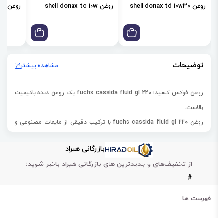
روغن shell donax td 10w30
روغن shell donax tc 10w
روغن shell donax td 85w
توضیحات
مشاهده بیشتر
روغن فوکس کسیدا fuchs cassida fluid gl 220 یک روغن دنده باکیفیت
بالاست.
روغن fuchs cassida fluid gl 220
با ترکیب دقیقی از مایعات مصنوعی و
مواد افزودنی خاص تولید شده است.
بازرگانی هیراد
این روغن مصنوعی روان کننده دنده تجهیزات مواد غذایی و نوشیدنی است.
از تخفیف‌های و جدیدترین های بازرگانی هیراد باخبر شوید:
روغنfuchs cassida fluid gl 220 در روانکاری دستگاه‌های درزکن دوار
#
مجهز به سیستم‌های محصور (بازچرخانی)
کاربرد دارد.
همچنین این روغن در صنایع کنسروسازی نیز استفاده می‎‌شود.
فهرست ها
روغن فوکس کسیداfuchs cassida fluid gl 220
باتوجه به کاهش دمای