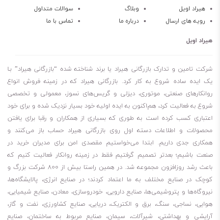
قطعات، موجب افزایش طول عمر آنها می‌گردد.
هیراد اویل
وبلاگ
سوالات متداول
رویه های ارسال
درباره ما
تماس با ما
این روغن محافظت بالایی در برابر سایش و خوردگی دارد.
روغن دنده باکیفیت بالا
هیراد اویل
خاصیت آنتی اکسیدان
محافظت در برابر سایش
شرکت تامین و تدارک بازرگانی هیراد یا برند شناخته شده “بازرگانی هیراد” بـا
محافظت در برابر خوردگی
یک ایده ساده شروع به کار کرد. بازرگانی هیراد که در زمینه فروش انواع
روانکارهای صنعتی، موتوری، دیزلی و گریس‌های نسوز، معمولی و تخصصی
افزایش طول عمر قطعات
شروع به فعالیت کرد، هم‌اکنون به ایده اولیه خود بسیار نزدیک شده و برای خود
جلوگیری از تشکیل رسوب و لجن
اعتباری کسب کرده است به طوری که بسیاری از همکاران و رقبا برای یافتن
جداسازی عالی آب
محصولات و اطلاعات دسته اول روی بازرگانی هیراد حساب باز می‌کنند و
برای کسانی که می‌پرسند
روغن فوکس کسیدا fuchs cassida fluid gl 220
همکاری جدی داریم. ابتدا می‌خواستیم مقصدی امن برای مدیران خرید در
چند لیتر است، باید بگویم مظروف 10 لیتری و 22 لیتری این روغن موجود
صنعت باشیم؛ بعدتر تصمیم گرفتیم فقط در زمینه روانکار فعالیت کنیم که
باعث رشد روزافزون مجموعه شد. در همین راستا بیش از 800 شرکت بزرگ و
است. لطفا توجه داشته باشید، برای چک کردن موجودی انبار مبنی بر اینکه
کوچک در صنایع مختلف به ما اعتماد کردند؛ در صنایع انرژی، پالایشگاه‌ها،
مظروف مورد نیاز شما موجود هست یا نه، باید با شماره‌هایی که در سایت
نیروگاه‌ها و پتروشیمی‌ها، صنایع دارویی، خودروسازی، معادن، صنایع شیمیایی،
قرار دادیم، تماس بگیرید.
هوایی، نساجی، سنگ، برق و الکتریک، دریایی، صنایع کشاورزی، نفت و گاز،
10 لیتری
آرایشی و بهداشتی، شیرآلات، سیمان، صنایع مربوط به ساختمان، صنایع