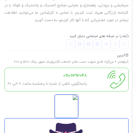
22 لیتری
سرمایشی و برودتی، راهسازی و عمرانی، صنایع لاستیک و پلاستیک و فولاد را در
کارنامه بازرگانی هیراد ثبت کردیم. با تماس با کارشناس ما می‌توانید اطلاعات
برای طولانی شدن عمر روغن و گریس، حتما در فضای خشک، بدون رطوبت و
بیشتر در مورد مشتریانی که با آنها کار کردیم، به دست آورید.
مسقف نگهداری شود. به این معنی که در کارگاه در معرض باد و باران نباشد
تا طول عمر آن کم نشود.
ما را در شبکه های اجتماعی دنبال کنید
همچنین اگر نیاز به آن ندارید، تا جای ممکن درب آن را باز نکنید مگر اینکه
مطمئن هستید مدت کوتاهی آن را استفاده خواهید کرد.
آدرس
این روغن بی‌رنگ است.
کیلومتر 6 بزرگراه فتح جنوب، جنب دفتر خدمات الکترونیک شهر، پلاک 588 و 600
09106392048
پاسخگویی تلفنی از شنبه تا پنجشنبه ساعت 8 الی ۲۰