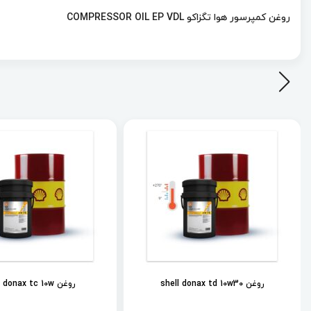
روغن کمپرسور هوا تگزاکو COMPRESSOR OIL EP VDL
روغن shell donax td 10w30
روغن shell donax tc 10w