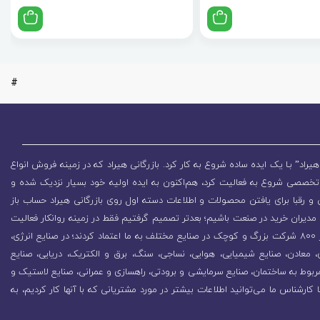
#
یراد” بـا یک ایده ساده شروع به کار کرد. بازرگانی هیراد که در زمینه فروش انواع
تخصصی شروع به فعالیت کرد، هم‌اکنون به ایده اولیه خود بسیار نزدیک شده و
 رقبا برای یافتن محصولات و اطلاعات دسته اول روی بازرگانی هیراد حساب باز
مدیران خرید در صنعت باشیم؛ بعدتر تصمیم گرفتیم فقط در زمینه روانکار فعالیت
کنیم که باعث رشد روزافزون مجموعه شد. در همین راستا بیش از 800 شرکت بزرگ و کوچک در صنایع مختلف به ما اعتماد کردند؛ در صنایع انرژی،
زی، معادن، صنایع شیمیایی، هوایی، نساجی، سنگ، برق و الکتریک، دریایی، صنایع
ربوط به ساختمان، صنایع سرمایشی و برودتی، راهسازی و عمرانی، صنایع لاستیک و
ا کارشناس ما می‌توانید اطلاعات بیشتر در مورد مشتریانی که با آنها کار کردیم، به