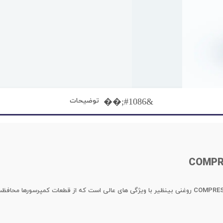
توضیحات
روغن کمپرسور هوا تگزاکو COMPRESSOR OIL EP VDL روغنی بینظیر با ویژگی های عالی است که از