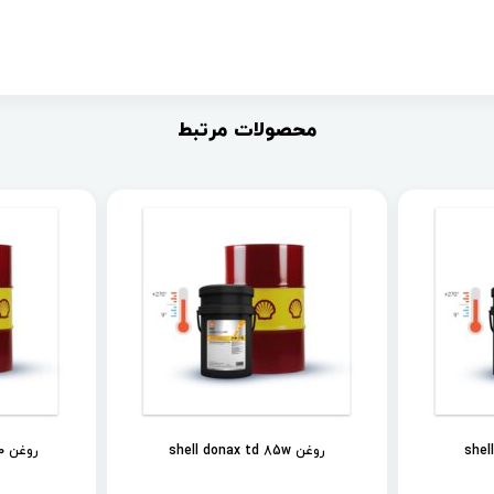
محصولات مرتبط
روغن shell donax td 85w
روغن shell spirax s2 als 90