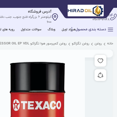
آدرس فروشگاه
پشتیبانی آنلاین
09106392048
600
دسته بندی محصول
هیراد اویل
وبلاگ
سوالات متداول
رویه های ار
خانه
روغن
روغن تگزاکو
روغن کمپرسور هوا تگزاکو COMPRESSOR OIL EP VDL
افزودن به علاقه مندی ها
به اشتراک گذاری محصول