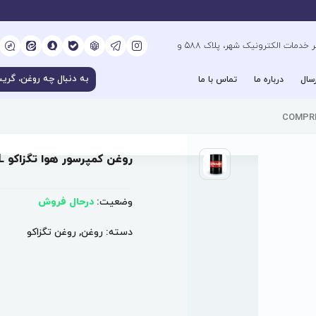
کیلومتر 6 بزرگراه فتح جنوب، جنب دفتر خدمات الکترونیک شهر، پلاک 588 و
سال
درباره ما
تماس با ما
روغن کمپرسور هوا تگزاکو COMPRESSOR OIL EP VDL
وضعیت:
درحال فروش
دسته:
روغن
,
روغن تگزاکو