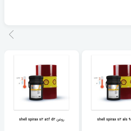
روغن shell spirax s2 atf d2