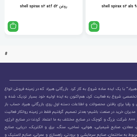
روغن shell spirax s2 atf d2
#
یراد” بـا یک ایده ساده شروع به کار کرد. بازرگانی هیراد که در زمینه فروش انواع
تخصصی شروع به فعالیت کرد، هم‌اکنون به ایده اولیه خود بسیار نزدیک شده و
 رقبا برای یافتن محصولات و اطلاعات دسته اول روی بازرگانی هیراد حساب باز
مدیران خرید در صنعت باشیم؛ بعدتر تصمیم گرفتیم فقط در زمینه روانکار فعالیت
کنیم که باعث رشد روزافزون مجموعه شد. در همین راستا بیش از 800 شرکت بزرگ و کوچک در صنایع مختلف به ما اعتماد کردند؛ در صنایع انرژی،
زی، معادن، صنایع شیمیایی، هوایی، نساجی، سنگ، برق و الکتریک، دریایی، صنایع
ربوط به ساختمان، صنایع سرمایشی و برودتی، راهسازی و عمرانی، صنایع لاستیک و