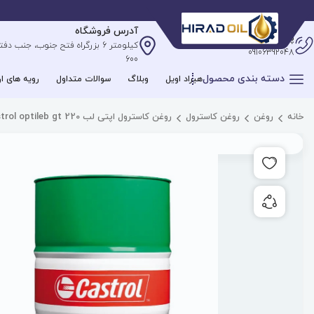
آدرس فروشگاه
پشتیبانی آنلاین
09106392048
600
دسته بندی محصول
هیراد اویل
وبلاگ
سوالات متداول
رویه های ار
خانه
روغن
روغن کاسترول
روغن کاسترول اپتی لب castrol optileb gt 220
افزودن به علاقه مندی ها
به اشتراک گذاری محصول