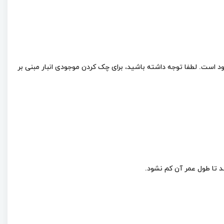
castrol optileb gt 2 چند لیتر است، باید بگویم مظروف 20 لیتری و 208 لیتری این روغن موجود است. لطفا توجه داشته باشید، برای چک کردن موجودی انبار مبنی بر
 تا طول عمر آن کم نشود.