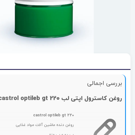
بررسی اجمالی
روغن کاسترول اپتی لب castrol optileb gt 220
castrol optileb gt 220
روغن دنده ماشین آلات مواد غذایی
بی بو و بی مزه