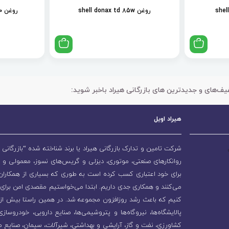
روغن shell donax td 85w
روغن shell spirax s2 als 90
یف‌های و جدیدترین های بازرگانی هیراد باخبر شوید:
هیراد اویل
شرکت تامین و تدارک بازرگانی هیراد یا برند شناخته شده “بازرگانی ه
روانکارهای صنعتی، موتوری، دیزلی و گریس‌های نسوز، معمولی و 
برای خود اعتباری کسب کرده است به طوری که بسیاری از همکاران و
می‌کنند و همکاری جدی داریم. ابتدا می‌خواستیم مقصدی امن برای 
پالایشگاه‌ها، نیروگاه‌ها و پتروشیمی‌ها، صنایع دارویی، خودروسا
کشاورزی، نفت و گاز، آرایشی و بهداشتی، شیرآلات، سیمان، صنایع م