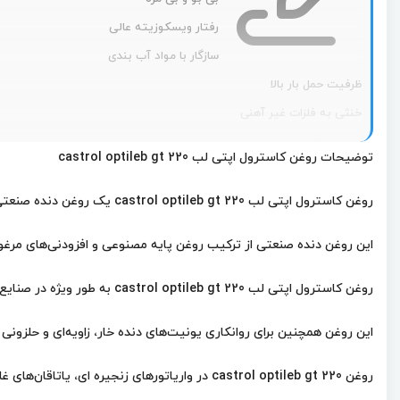
رفتار ویسکوزیته عالی
سازگار با مواد آب بندی
ظرفیت حمل بار بالا
خنثی به فلزات غیر آهنی
پایداری اکسیداسیون عالی
توضیحات روغن کاسترول اپتی لب castrol optileb gt 220
محافظ سایش و خوردگی
زرد روشن
روغن کاسترول اپتی لب castrol optileb gt 220 یک روغن دنده صنعتی باکیفیت عالی است.
این روغن دنده صنعتی از ترکیب روغن پایه مصنوعی و افزودنی‌های مرغ
روغن کاسترول اپتی لب castrol optileb gt 220 به طور ویژه در صنایع
این روغن همچنین برای
روانکاری یونیت‌های دنده خار، زاویه‌ای و حلزونی
روغن castrol optileb gt 220 در
واریاتورهای زنجیره ای، یاتاقان‌ها