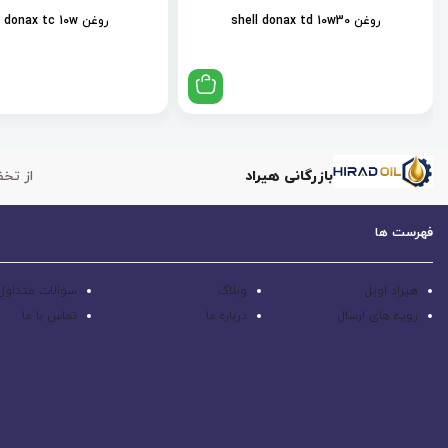
روغن shell donax td 10w30
روغن shell donax tc 10w
بازرگانی هیراد
از تخف
فهرست ها
هیراد اویل
وبلاگ
سوالات متداول
رویه های ارسال
درباره ما
تماس با ما