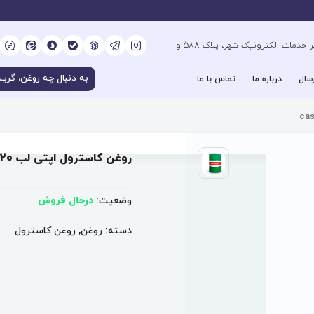
کیلومتر 6 بزرگراه فتح جنوب، جنب دفتر خدمات الکترونیک شهر، پلاک 588 و
سال
درباره ما
تماس با ما
روغن کاسترول اپتی لب castrol optileb gt 220
وضعیت:
درحال فروش
دسته:
روغن
,
روغن کاسترول