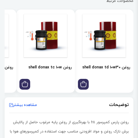
محصولات مرتبط
روغن shell donax td 10w30
روغن shell donax tc 10w
روغن shell donax td 85w
توضیحات
مشاهده بیشتر
روغن پارس کمپرسور 68 با بهره‌گیری از روغن پایه مرغوب حاصل از پالایش
برش نازک روغن و مواد افزودنی مناسب جهت استفاده در کمپرسورهای هوا با