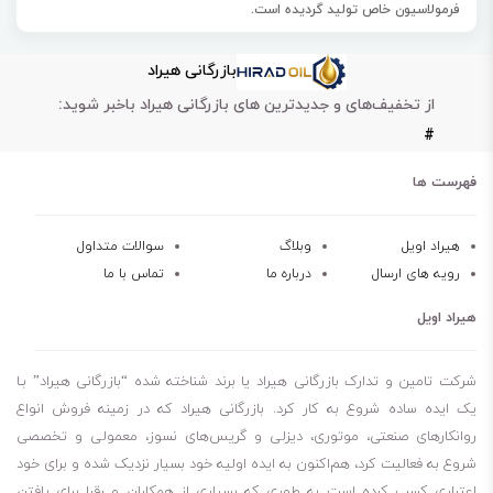
فرمولاسیون خاص تولید گردیده است.
کابرد روغن پارس کمپرسور 68 در کمپرسورهای رفت و برگشتی٬‌ کمپرسورهای
بازرگانی هیراد
مارپیچی و کمپرسورهای تیغه ای است.
از تخفیف‌های و جدیدترین های بازرگانی هیراد باخبر شوید:
ویژگی‌های روغن پارس کمپرسور 68
#
مقاومت بالا در برابر اکسیداسیون
خاصیت ضد خوردگی مطلوب
فهرست ها
خاشیت ضد کف مناسب
مقاومت در برابر رسوبات کربنی
هیراد اویل
وبلاگ
سوالات متداول
رویه های ارسال
درباره ما
تماس با ما
عملکرد طولانی مدت
هیراد اویل
شرکت تامین و تدارک بازرگانی هیراد یا برند شناخته شده “بازرگانی هیراد” بـا
یک ایده ساده شروع به کار کرد. بازرگانی هیراد که در زمینه فروش انواع
روانکارهای صنعتی، موتوری، دیزلی و گریس‌های نسوز، معمولی و تخصصی
شروع به فعالیت کرد، هم‌اکنون به ایده اولیه خود بسیار نزدیک شده و برای خود
اعتباری کسب کرده است به طوری که بسیاری از همکاران و رقبا برای یافتن