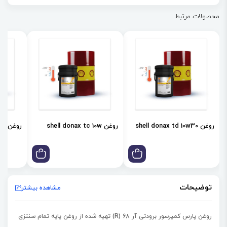
محصولات مرتبط
روغن shell donax td 10w30
روغن shell donax tc 10w
روغن shell donax td 85w
توضیحات
مشاهده بیشتر
روغن پارس کمپرسور برودتی آر 68 (R) تهیه شده از روغن پایه تمام سنتزی