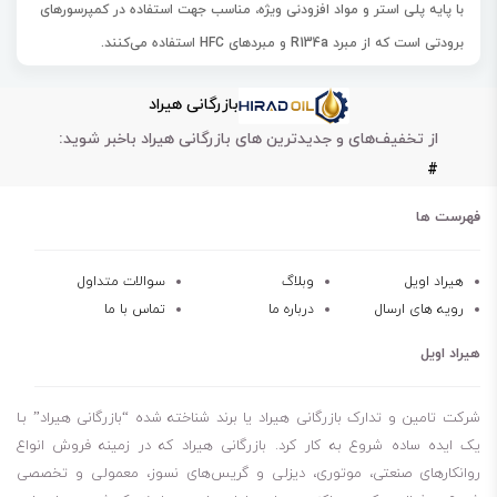
با پایه پلی استر و مواد افزودنی ویژه، مناسب جهت استفاده در کمپرسورهای
برودتی است که از مبرد R134a و مبردهای HFC استفاده می‌کنند.
کابرد این روغن در انواع کمپرسورهای برودتی گردشی و رفت و برگشتی و
بازرگانی هیراد
انواع سیستم های برودتی خانگی، تجاری و صنعتی مانند :سیستم های
از تخفیف‌های و جدیدترین های بازرگانی هیراد باخبر شوید:
برودتی صنعتی، سیستم های برودتی ذخیره غذا، سیستم های تهویه هوای
#
ثابت و متحرک است.
ویژگی‌های روغن پارس کمپرسور برودتی آر 68
فهرست ها
مقاومت عالی در برابر اکسیداسیون
پایداری حرارتی بسیار بالا
هیراد اویل
وبلاگ
سوالات متداول
رویه های ارسال
درباره ما
تماس با ما
محافظت در برابر سایش بسیار خوب
عمر سرویس و نگهداری طولانی
هیراد اویل
شرکت تامین و تدارک بازرگانی هیراد یا برند شناخته شده “بازرگانی هیراد” بـا
یک ایده ساده شروع به کار کرد. بازرگانی هیراد که در زمینه فروش انواع
روانکارهای صنعتی، موتوری، دیزلی و گریس‌های نسوز، معمولی و تخصصی