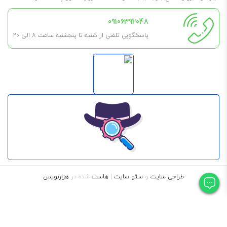
09106392048
پاسخگویی تلفنی از شنبه تا پنجشنبه ساعت 8 الی ۲۰
طراحی سایت
و
سئو سایت
|
هاست
شده در
هزارنویس