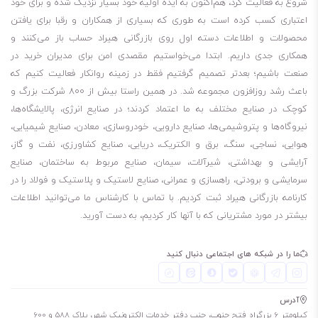
شروع به فعالیت کرد، هم‌اکنون به ایده اولیه خود بسیار نزدیک شده و برای خود
اعتباری کسب کرده است به طوری که بسیاری از همکاران و رقبا برای یافتن
محصولات و اطلاعات دسته اول روی بازرگانی هیراد حساب باز می‌کنند و
همکاری جدی داریم. ابتدا می‌خواستیم مقصدی امن برای مدیران خرید در
صنعت باشیم؛ بعدتر تصمیم گرفتیم فقط در زمینه روانکار فعالیت کنیم که
باعث رشد روزافزون مجموعه شد. در همین راستا بیش از 800 شرکت بزرگ و
کوچک در صنایع مختلف به ما اعتماد کردند؛ در صنایع انرژی، پالایشگاه‌ها،
نیروگاه‌ها و پتروشیمی‌ها، صنایع دارویی، خودروسازی، معادن، صنایع شیمیایی،
هوایی، نساجی، سنگ، برق و الکتریک، دریایی، صنایع کشاورزی، نفت و گاز،
آرایشی و بهداشتی، شیرآلات، سیمان، صنایع مربوط به ساختمان، صنایع
سرمایشی و برودتی، راهسازی و عمرانی، صنایع لاستیک و پلاستیک و فولاد را در
کارنامه بازرگانی هیراد ثبت کردیم. با تماس با کارشناس ما می‌توانید اطلاعات
بیشتر در مورد مشتریانی که با آنها کار کردیم، به دست آورید.
ما را در شبکه های اجتماعی دنبال کنید
آدرس
کیلومتر 6 بزرگراه فتح جنوب، جنب دفتر خدمات الکترونیک شهر، پلاک 588 و 600