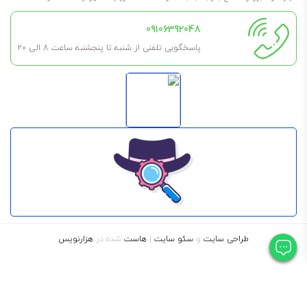
09106392048
پاسخگویی تلفنی از شنبه تا پنجشنبه ساعت 8 الی ۲۰
طراحی سایت
و
سئو سایت
|
هاست
شده در
هزارنویس