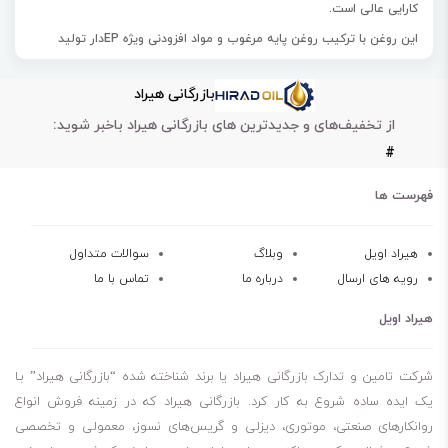
کارایی عالی است.
این روغن با ترکیب روغن پایه مرغوب و مواد افزودنی ویژه EPدار تولید
می‌شود.
بازرگانی هیراد
از روغن پارس مدوس ای پی EP 75W 90 در جعبه دنده‌های دستی
از تخفیف‌های و جدیدترین های بازرگانی هیراد باخبر شوید:
خودروهای دیزلی و سواری، چرخ دنده‌های هیپوییدی و دیفرانسیل‌ها استفاده
#
می‌کنند.
این محصول در جعبه دنده‌های غیر اتوماتیک تحت شرایط عملیاتی سخت و
فهرست ها
متوسط کاربرد دارد.
ویژگی‌های روغن پارس مدوس ای پی EP 75W 90
هیراد اویل
وبلاگ
سوالات متداول
رویه های ارسال
درباره ما
تماس با ما
پایداری حرارتی عالی
مقاوم در برابر سایش
هیراد اویل
مقاومت فشاری بالا
عملکرد خوب در دماهای پایین
شرکت تامین و تدارک بازرگانی هیراد یا برند شناخته شده “بازرگانی هیراد” بـا
پایداری اکسیداسیون عالی
یک ایده ساده شروع به کار کرد. بازرگانی هیراد که در زمینه فروش انواع
روانکارهای صنعتی، موتوری، دیزلی و گریس‌های نسوز، معمولی و تخصصی