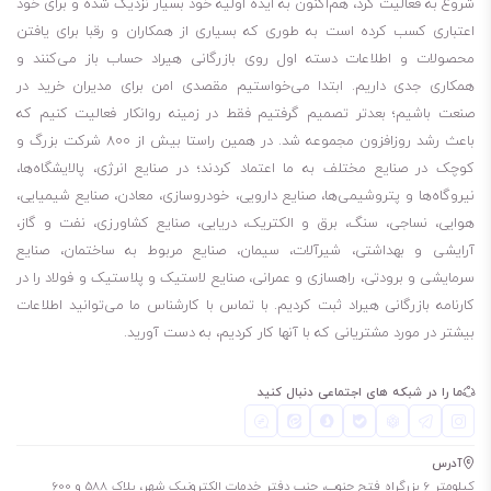
شروع به فعالیت کرد، هم‌اکنون به ایده اولیه خود بسیار نزدیک شده و برای خود
اعتباری کسب کرده است به طوری که بسیاری از همکاران و رقبا برای یافتن
محصولات و اطلاعات دسته اول روی بازرگانی هیراد حساب باز می‌کنند و
همکاری جدی داریم. ابتدا می‌خواستیم مقصدی امن برای مدیران خرید در
صنعت باشیم؛ بعدتر تصمیم گرفتیم فقط در زمینه روانکار فعالیت کنیم که
باعث رشد روزافزون مجموعه شد. در همین راستا بیش از 800 شرکت بزرگ و
کوچک در صنایع مختلف به ما اعتماد کردند؛ در صنایع انرژی، پالایشگاه‌ها،
نیروگاه‌ها و پتروشیمی‌ها، صنایع دارویی، خودروسازی، معادن، صنایع شیمیایی،
هوایی، نساجی، سنگ، برق و الکتریک، دریایی، صنایع کشاورزی، نفت و گاز،
آرایشی و بهداشتی، شیرآلات، سیمان، صنایع مربوط به ساختمان، صنایع
سرمایشی و برودتی، راهسازی و عمرانی، صنایع لاستیک و پلاستیک و فولاد را در
کارنامه بازرگانی هیراد ثبت کردیم. با تماس با کارشناس ما می‌توانید اطلاعات
بیشتر در مورد مشتریانی که با آنها کار کردیم، به دست آورید.
ما را در شبکه های اجتماعی دنبال کنید
آدرس
کیلومتر 6 بزرگراه فتح جنوب، جنب دفتر خدمات الکترونیک شهر، پلاک 588 و 600