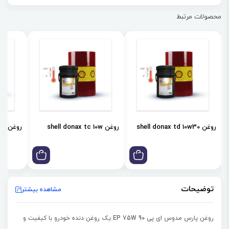
محصولات مرتبط
روغن shell donax td 10w30
روغن shell donax tc 10w
روغن shell donax td 85w
توضیحات
مشاهده بیشتر
روغن پارس مدوس ای پی EP 75W 90 یک روغن دنده خودرو با کیفیت و