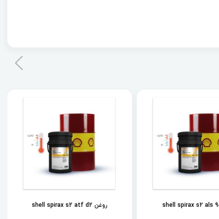
روغن shell spirax s2 atf d2