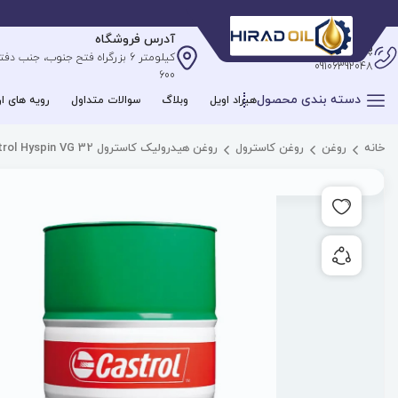
آدرس فروشگاه
پشتیبانی آنلاین
09106392048
600
دسته بندی محصول
هیراد اویل
وبلاگ
سوالات متداول
رویه های ار
خانه
روغن
روغن کاسترول
روغن هیدرولیک کاسترول Castrol Hyspin VG 32
افزودن به علاقه مندی ها
به اشتراک گذاری محصول