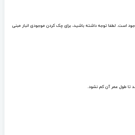
ل Castrol Hyspin VG 32 چند لیتر است، باید بگویم مظروف 20 لیتری و 208 لیتری این روغن موجود است. لطفا توجه داشته باشید، برای چک کردن موجودی انبار مبنی
 تا طول عمر آن کم نشود.