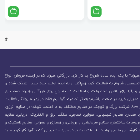
#
یراد” بـا یک ایده ساده شروع به کار کرد. بازرگانی هیراد که در زمینه فروش انواع
تخصصی شروع به فعالیت کرد، هم‌اکنون به ایده اولیه خود بسیار نزدیک شده و
 رقبا برای یافتن محصولات و اطلاعات دسته اول روی بازرگانی هیراد حساب باز
مدیران خرید در صنعت باشیم؛ بعدتر تصمیم گرفتیم فقط در زمینه روانکار فعالیت
کنیم که باعث رشد روزافزون مجموعه شد. در همین راستا بیش از 800 شرکت بزرگ و کوچک در صنایع مختلف به ما اعتماد کردند؛ در صنایع انرژی،
زی، معادن، صنایع شیمیایی، هوایی، نساجی، سنگ، برق و الکتریک، دریایی، صنایع
ربوط به ساختمان، صنایع سرمایشی و برودتی، راهسازی و عمرانی، صنایع لاستیک و
ا کارشناس ما می‌توانید اطلاعات بیشتر در مورد مشتریانی که با آنها کار کردیم، به