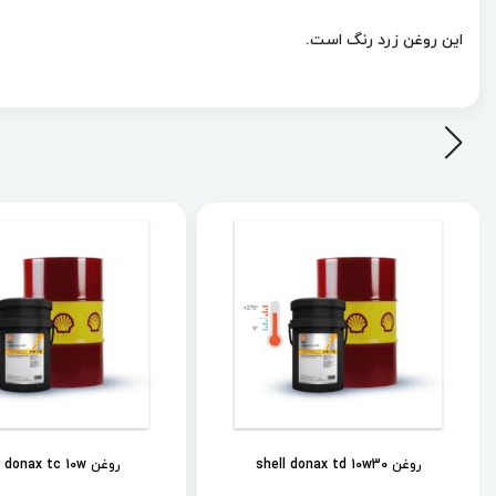
این روغن زرد رنگ است.
روغن shell donax td 10w30
روغن shell donax tc 10w