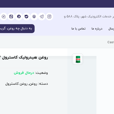
کیلومتر 6 بزرگراه فتح جنوب، جنب دفتر خدمات الکترونیک شهر، پلاک 588 و
سال
درباره ما
تماس با ما
روغن هیدرولیک کاسترول Castrol Hyspin VG 32
وضعیت:
درحال فروش
دسته:
روغن
,
روغن کاسترول