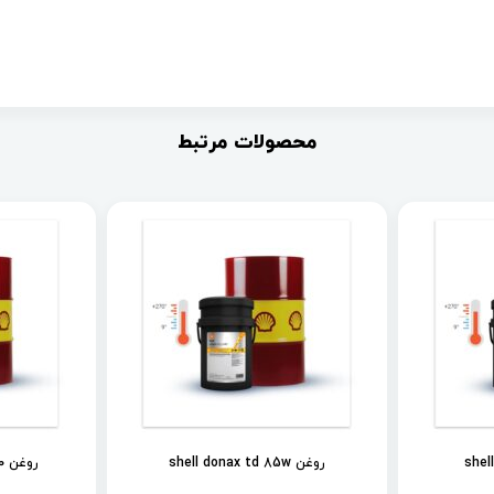
محصولات مرتبط
روغن shell donax td 85w
روغن shell spirax s2 als 90