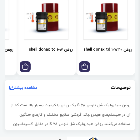
روغن shell donax td 10w30
روغن shell donax tc 10w
روغن shell donax td 85w
توضیحات
مشاهده بیشتر
روغن هیدرولیک شل تلوس S 68 یک روغن با کیفیت بسیار بالا است که از
آن در سیستم‌های هیدرولیک، گردشی صنایع مختلف و کارهای سنگین
استفاده می‌کنند. روغن هیدرولیک شل تلوس S 68 در مقابل اکسیداسیون
بسیار مقاوم است. این روغن دارای شاخص گرانروی بالا است که سبب بالا