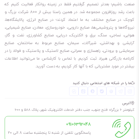
صنعت باشیم؛ بعدتر تصمیم گرفتیم فقط در زمینه روانکار فعالیت کنیم که
باعث رشد روزافزون مجموعه شد. در همین راستا بیش از 800 شرکت بزرگ و
کوچک در صنایع مختلف به ما اعتماد کردند؛ در صنایع انرژی، پالایشگاه‌ها،
نیروگاه‌ها و پتروشیمی‌ها، صنایع دارویی، خودروسازی، معادن، صنایع شیمیایی،
هوایی، نساجی، سنگ، برق و الکتریک، دریایی، صنایع کشاورزی، نفت و گاز،
آرایشی و بهداشتی، شیرآلات، سیمان، صنایع مربوط به ساختمان، صنایع
سرمایشی و برودتی، راهسازی و عمرانی، صنایع لاستیک و پلاستیک و فولاد را در
کارنامه بازرگانی هیراد ثبت کردیم. با تماس با کارشناس ما می‌توانید اطلاعات
بیشتر در مورد مشتریانی که با آنها کار کردیم، به دست آورید.
ما را در شبکه های اجتماعی دنبال کنید
آدرس
کیلومتر 6 بزرگراه فتح جنوب، جنب دفتر خدمات الکترونیک شهر، پلاک 588 و 600
09106392048
پاسخگویی تلفنی از شنبه تا پنجشنبه ساعت 8 الی ۲۰