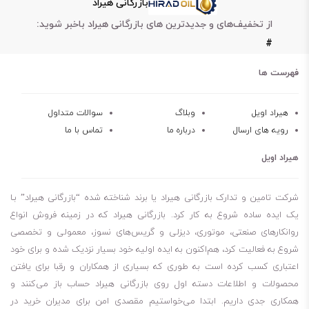
بازرگانی هیراد
رفتن مقاومت روغن می‌شود. روغن هیدرولیک شل تلوس S 68 تا دمای 222
از تخفیف‌های و جدیدترین های بازرگانی هیراد باخبر شوید:
درجه سانتی‌گراد کارایی خود را به خوبی حفظ می‌کند. این محصول سبب
#
کاهش دما، کاهش خوردگی و زنگ‌زدگی می‌شود. روغن هیدرولیک شل تلوس
S 68 دارای فیلتراسیون بسیار عالی است.
فهرست ها
ویژگی‌های روغن هیدرولیک شل تلوس S 68
جلوگیری از تشکیل رسوب
هیراد اویل
وبلاگ
سوالات متداول
رویه های ارسال
درباره ما
تماس با ما
مقاوم در برابر سایش و خوردگی
قابلیت پاک‌سازی سیستم
هیراد اویل
جداپذیری از آب
افزایش طول عمر قطعات
شرکت تامین و تدارک بازرگانی هیراد یا برند شناخته شده “بازرگانی هیراد” بـا
مقاومت در برابر اکسیداسیون
یک ایده ساده شروع به کار کرد. بازرگانی هیراد که در زمینه فروش انواع
روانکارهای صنعتی، موتوری، دیزلی و گریس‌های نسوز، معمولی و تخصصی
طول عمر طولانی روغن
شروع به فعالیت کرد، هم‌اکنون به ایده اولیه خود بسیار نزدیک شده و برای خود
خاصیت پایداری حرارتی عالی
اعتباری کسب کرده است به طوری که بسیاری از همکاران و رقبا برای یافتن
محصولات و اطلاعات دسته اول روی بازرگانی هیراد حساب باز می‌کنند و
همکاری جدی داریم. ابتدا می‌خواستیم مقصدی امن برای مدیران خرید در