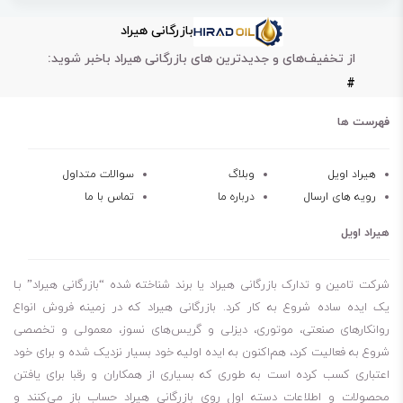
بسیار مقاوم است. این روغن دارای شاخص گرانروی بالا است که سبب
بازرگانی هیراد
افزایش مقاومت روغن می‌شود. روغن هیدرولیک شل تلوس S 22 تا دمای
از تخفیف‌های و جدیدترین های بازرگانی هیراد باخبر شوید:
204 درجه سانتی‌گراد کارایی خود را به خوبی حفظ می‌کند، همچنین دارای
#
خاصیت جداپذیری از آب خوبی است. این محصول سبب کاهش دما، خوردگی
و زنگ‌زدگی می‌شود. لازم به ذکر است روغن هیدرولیک شل تلوس S 22
فهرست ها
دارای فیلتراسیون بسیار عالی است.
ویژگی‌های روغن هیدرولیک شل تلوس S 22
هیراد اویل
وبلاگ
سوالات متداول
رویه های ارسال
درباره ما
تماس با ما
جلوگیری از تشکیل رسوب
مقاوم در برابر سایش و خوردگی
هیراد اویل
قابلیت پاک‌سازی سیستم
جداپذیری از آب
شرکت تامین و تدارک بازرگانی هیراد یا برند شناخته شده “بازرگانی هیراد” بـا
افزایش طول عمر قطعات
یک ایده ساده شروع به کار کرد. بازرگانی هیراد که در زمینه فروش انواع
روانکارهای صنعتی، موتوری، دیزلی و گریس‌های نسوز، معمولی و تخصصی
مقاومت در برابر اکسیداسیون
شروع به فعالیت کرد، هم‌اکنون به ایده اولیه خود بسیار نزدیک شده و برای خود
طول عمر طولانی روغن
اعتباری کسب کرده است به طوری که بسیاری از همکاران و رقبا برای یافتن
خاصیت پایداری حرارتی عالی
محصولات و اطلاعات دسته اول روی بازرگانی هیراد حساب باز می‌کنند و