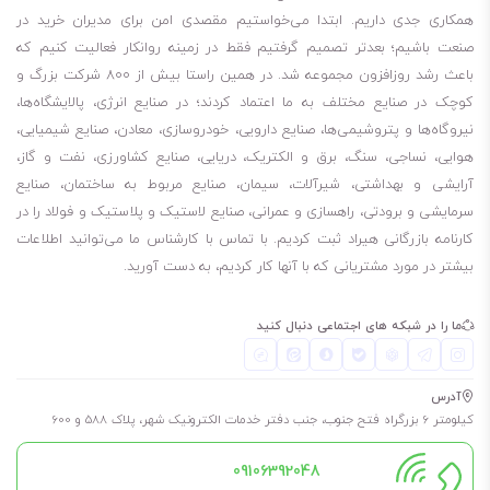
همکاری جدی داریم. ابتدا می‌خواستیم مقصدی امن برای مدیران خرید در
صنعت باشیم؛ بعدتر تصمیم گرفتیم فقط در زمینه روانکار فعالیت کنیم که
باعث رشد روزافزون مجموعه شد. در همین راستا بیش از 800 شرکت بزرگ و
کوچک در صنایع مختلف به ما اعتماد کردند؛ در صنایع انرژی، پالایشگاه‌ها،
نیروگاه‌ها و پتروشیمی‌ها، صنایع دارویی، خودروسازی، معادن، صنایع شیمیایی،
هوایی، نساجی، سنگ، برق و الکتریک، دریایی، صنایع کشاورزی، نفت و گاز،
آرایشی و بهداشتی، شیرآلات، سیمان، صنایع مربوط به ساختمان، صنایع
سرمایشی و برودتی، راهسازی و عمرانی، صنایع لاستیک و پلاستیک و فولاد را در
کارنامه بازرگانی هیراد ثبت کردیم. با تماس با کارشناس ما می‌توانید اطلاعات
بیشتر در مورد مشتریانی که با آنها کار کردیم، به دست آورید.
ما را در شبکه های اجتماعی دنبال کنید
آدرس
کیلومتر 6 بزرگراه فتح جنوب، جنب دفتر خدمات الکترونیک شهر، پلاک 588 و 600
09106392048