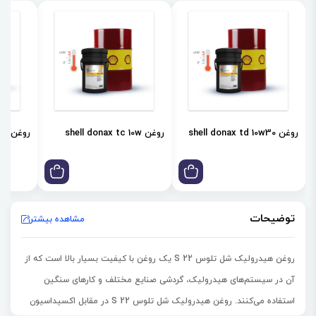
روغن shell donax td 10w30
روغن shell donax tc 10w
روغن shell donax td 85w
توضیحات
مشاهده بیشتر
روغن هیدرولیک شل تلوس S 22 یک روغن با کیفیت بسیار بالا است که از
آن در سیستم‌های هیدرولیک، گردشی صنایع مختلف و کارهای سنگین
استفاده می‌کنند. روغن هیدرولیک شل تلوس S 22 در مقابل اکسیداسیون