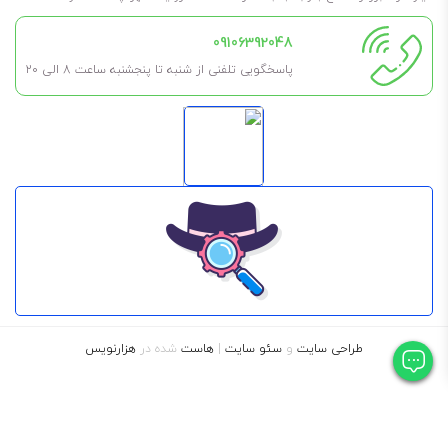
09106392048
پاسخگویی تلفنی از شنبه تا پنجشنبه ساعت 8 الی ۲۰
طراحی سایت
و
سئو سایت
|
هاست
شده در
هزارنویس