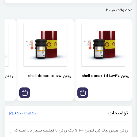
محصولات مرتبط
روغن shell donax td 10w30
روغن shell donax tc 10w
روغن shell donax td 85w
توضیحات
مشاهده بیشتر
روغن هیدرولیک شل تلوس S 100 یک روغن با کیفیت بسیار بالا است که از