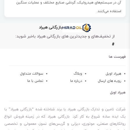
آن در سیستم‌های هیدرولیک، گردشی صنایع مختلف و عملیات سنگین
استفاده می‌کنند.
ویژگی‌های روغن هیدرولیک شل تلوس S 100
بازرگانی هیراد
این روغن در مقابل اکسیداسیون بسیار مقاوم است و دارای شاخص گرانروی
از تخفیف‌های و جدیدترین های بازرگانی هیراد باخبر شوید:
بالا است که سبب افزایش مقاومت روغن می‌شود.
#
تا دمای 234 درجه سانتی‌گراد کارایی خود را به خوبی حفظ می‌کند.
دارای خاصیت جداپذیری از آب مناسبی است و سبب کاهش دما، خوردگی و
فهرست ها
زنگ‌زدگی می‌شود.
علاوه بر این، دارای فیلتراسیون بسیار عالی است.
هیراد اویل
وبلاگ
سوالات متداول
رویه های ارسال
درباره ما
تماس با ما
جلوگیری از تشکیل رسوب
مقاوم در برابر سایش
هیراد اویل
قابلیت پاک‌سازی سیستم
افزایش طول عمر قطعات
شرکت تامین و تدارک بازرگانی هیراد یا برند شناخته شده “بازرگانی هیراد” بـا
طول عمر طولانی روغن
یک ایده ساده شروع به کار کرد. بازرگانی هیراد که در زمینه فروش انواع
روانکارهای صنعتی، موتوری، دیزلی و گریس‌های نسوز، معمولی و تخصصی
خاصیت پایداری حرارتی عالی