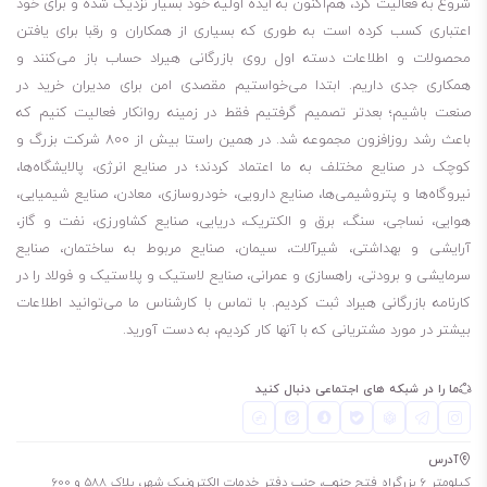
شروع به فعالیت کرد، هم‌اکنون به ایده اولیه خود بسیار نزدیک شده و برای خود
اعتباری کسب کرده است به طوری که بسیاری از همکاران و رقبا برای یافتن
محصولات و اطلاعات دسته اول روی بازرگانی هیراد حساب باز می‌کنند و
همکاری جدی داریم. ابتدا می‌خواستیم مقصدی امن برای مدیران خرید در
صنعت باشیم؛ بعدتر تصمیم گرفتیم فقط در زمینه روانکار فعالیت کنیم که
باعث رشد روزافزون مجموعه شد. در همین راستا بیش از 800 شرکت بزرگ و
کوچک در صنایع مختلف به ما اعتماد کردند؛ در صنایع انرژی، پالایشگاه‌ها،
نیروگاه‌ها و پتروشیمی‌ها، صنایع دارویی، خودروسازی، معادن، صنایع شیمیایی،
هوایی، نساجی، سنگ، برق و الکتریک، دریایی، صنایع کشاورزی، نفت و گاز،
آرایشی و بهداشتی، شیرآلات، سیمان، صنایع مربوط به ساختمان، صنایع
سرمایشی و برودتی، راهسازی و عمرانی، صنایع لاستیک و پلاستیک و فولاد را در
کارنامه بازرگانی هیراد ثبت کردیم. با تماس با کارشناس ما می‌توانید اطلاعات
بیشتر در مورد مشتریانی که با آنها کار کردیم، به دست آورید.
ما را در شبکه های اجتماعی دنبال کنید
آدرس
کیلومتر 6 بزرگراه فتح جنوب، جنب دفتر خدمات الکترونیک شهر، پلاک 588 و 600