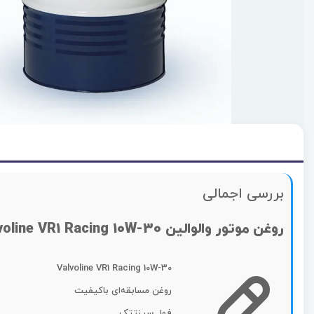
بررسی اجمالی
روغن موتور والوالین Valvoline VR1 Racing 10W-30
Valvoline VR1 Racing 10W-30
روغن مسابقه‌ای باکیفیت
فول سینتتک