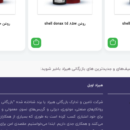
روغن shell donax td 85w
روغن shell spirax s2 als 90
یف‌های و جدیدترین های بازرگانی هیراد باخبر شوید:
هیراد اویل
شرکت تامین و تدارک بازرگانی هیراد یا برند شناخته شده “بازرگانی ه
روانکارهای صنعتی، موتوری، دیزلی و گریس‌های نسوز، معمولی و 
برای خود اعتباری کسب کرده است به طوری که بسیاری از همکاران و
می‌کنند و همکاری جدی داریم. ابتدا می‌خواستیم مقصدی امن برای 