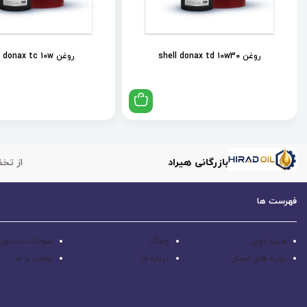
روغن shell donax td 10w30
روغن shell donax tc 10w
بازرگانی هیراد
از تخف
فهرست ها
هیراد اویل
وبلاگ
سوالات متداول
رویه های ارسال
درباره ما
تماس با ما