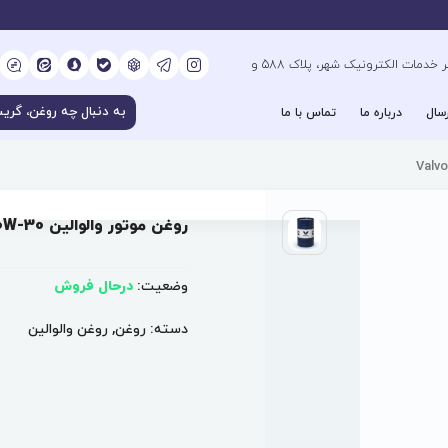
کیلومتر 6 بزرگراه فتح جنوب، جنب دفتر خدمات الکترونیک شهر، پلاک 588 و
سال
درباره ما
تماس با ما
روغن موتور والوالین Valvoline VR1 Racing 10W-30
وضعیت:
درحال فروش
دسته:
روغن
,
روغن والوالین