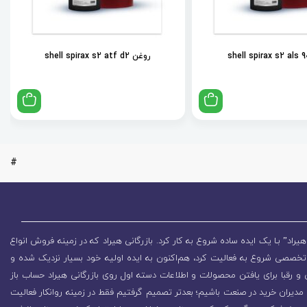
روغن shell spirax s2 atf d2
#
یراد” بـا یک ایده ساده شروع به کار کرد. بازرگانی هیراد که در زمینه فروش انواع
تخصصی شروع به فعالیت کرد، هم‌اکنون به ایده اولیه خود بسیار نزدیک شده و
 رقبا برای یافتن محصولات و اطلاعات دسته اول روی بازرگانی هیراد حساب باز
مدیران خرید در صنعت باشیم؛ بعدتر تصمیم گرفتیم فقط در زمینه روانکار فعالیت