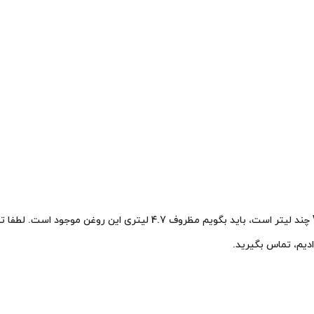
برای کسانی که می‌پرسند روغن والوالین Valvoline VR1 Racing 10W-30 چند
ادیم، تماس بگیرید.