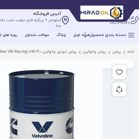
آدرس فروشگاه
پشتیبانی آنلاین
09106392048
600
دسته بندی محصول
هیراد اویل
وبلاگ
سوالات متداول
رویه های ار
خانه
روغن
روغن والوالین
روغن موتور والوالین Valvoline VR1 Racing 10W-30
افزودن به علاقه مندی ها
به اشتراک گذاری محصول