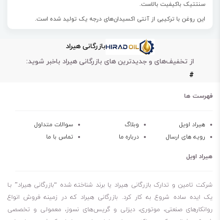
سنتتیک
باکیفیت بالاست.
این روغن با
ترکیبی از آنتی اکسیدان‌های درجه یک
تولید شده است.
روغن والوالین Valvoline ADVANCED 5W-20 مناسب
محافظت از موتورهای
بازرگانی هیراد
پیشرفته امروزی
می‌باشد.
از تخفیف‌های و جدیدترین های بازرگانی هیراد باخبر شوید:
این محصول
40% حفاظت بیشتر نسبت به استانداردهای صنعتی با
#
افزودنی‌های ضد سایش پیشرفته، بین قطعات متحرک حیاتی موتور شما
ایجاد می‌کند.
فهرست ها
روغن والوالین Valvoline ADVANCED 5W-20 مقاومت بالایی در برابر
ایجاد
سایش، اصطکاک، گرما و رسوبات
دارد.
هیراد اویل
وبلاگ
سوالات متداول
رویه های ارسال
درباره ما
تماس با ما
این محصول
با به حداقل رساندن آسیب سیستم اگزوز با فرمول کاملا
مصنوعی، تعمیرات پرهزینه را کاهش می‌دهد.
هیراد اویل
مقاومت روغن والوالین Valvoline ADVANCED 5W-20 در برابر شکست
روغن ده
برابر بهتر از استانداردهای صنعتی است.
شرکت تامین و تدارک بازرگانی هیراد یا برند شناخته شده “بازرگانی هیراد” بـا
یک ایده ساده شروع به کار کرد. بازرگانی هیراد که در زمینه فروش انواع
روانکارهای صنعتی، موتوری، دیزلی و گریس‌های نسوز، معمولی و تخصصی
روغن موتور باکیفیت بالا