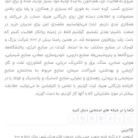
شروع به فعالیت کرد، هم‌اکنون به ایده اولیه خود بسیار نزدیک شده و برای خود
فول سینتتک
اعتباری کسب کرده است به طوری که بسیاری از همکاران و رقبا برای یافتن
40% حافظت بهتر در برابر سایش
محصولات و اطلاعات دسته اول روی بازرگانی هیراد حساب باز می‌کنند و
به حداقل رساندن حرارت
همکاری جدی داریم. ابتدا می‌خواستیم مقصدی امن برای مدیران خرید در
تمیز نگه داشتن موتور
صنعت باشیم؛ بعدتر تصمیم گرفتیم فقط در زمینه روانکار فعالیت کنیم که
باعث رشد روزافزون مجموعه شد. در همین راستا بیش از 800 شرکت بزرگ و
حفظ کارایی و طول عمر موتور
کوچک در صنایع مختلف به ما اعتماد کردند؛ در صنایع انرژی، پالایشگاه‌ها،
کاهش تعمیرات پرهزینه
نیروگاه‌ها و پتروشیمی‌ها، صنایع دارویی، خودروسازی، معادن، صنایع شیمیایی،
حفظ ویسکوزیته
هوایی، نساجی، سنگ، برق و الکتریک، دریایی، صنایع کشاورزی، نفت و گاز،
25% محافظت بیشتر در برابر رسوبات
آرایشی و بهداشتی، شیرآلات، سیمان، صنایع مربوط به ساختمان، صنایع
سرمایشی و برودتی، راهسازی و عمرانی، صنایع لاستیک و پلاستیک و فولاد را در
کارنامه بازرگانی هیراد ثبت کردیم. با تماس با کارشناس ما می‌توانید اطلاعات
برای کسانی که می‌پرسند روغن والوالین Valvoline ADVANCED 5W-20 چند
بیشتر در مورد مشتریانی که با آنها کار کردیم، به دست آورید.
لیتر است، باید بگویم مظروف 4.7 لیتری این روغن موجود است. لطفا توجه
داشته باشید، برای چک کردن موجودی انبار مبنی بر اینکه مظروف مورد نیاز
ما را در شبکه های اجتماعی دنبال کنید
شما موجود هست یا نه، باید با شماره‌هایی که در سایت قرار دادیم، تماس
بگیرید.
آدرس
4.7 لیتری
کیلومتر 6 بزرگراه فتح جنوب، جنب دفتر خدمات الکترونیک شهر، پلاک 588 و 600