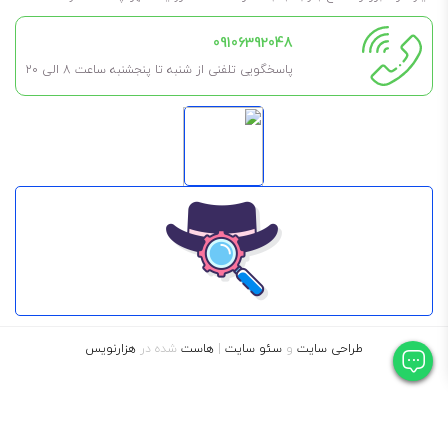
برای طولانی شدن عمر روغن و گریس، حتما در فضای خشک، بدون رطوبت و
09106392048
مسقف نگهداری شود. به این معنی که در کارگاه در معرض باد و باران نباشد
پاسخگویی تلفنی از شنبه تا پنجشنبه ساعت 8 الی ۲۰
تا طول عمر آن کم نشود.
همچنین اگر نیاز به آن ندارید، تا جای ممکن درب آن را باز نکنید مگر اینکه
مطمئن هستید مدت کوتاهی آن را استفاده خواهید کرد.
طراحی سایت
و
سئو سایت
|
هاست
شده در
هزارنویس