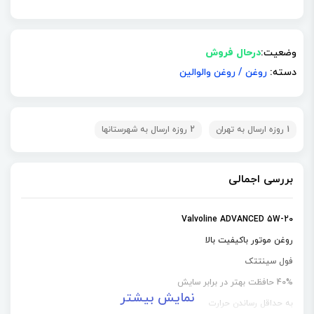
وضعیت:
درحال فروش
دسته:
روغن
/
روغن والوالین
1 روزه ارسال به تهران
2 روزه ارسال به شهرستانها
بررسی اجمالی
Valvoline ADVANCED 5W-20
روغن موتور باکیفیت بالا
فول سینتتک
40% حافظت بهتر در برابر سایش
نمایش بیشتر
به حداقل رساندن حرارت