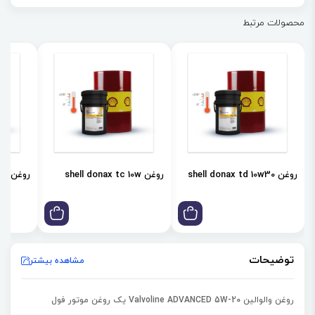
تمیز نگه داشتن موتور
محصولات مرتبط
حفظ کارایی و طول عمر موتور
کاهش تعمیرات پرهزینه
حفظ ویسکوزیته
25% محافظت بیشتر در برابر رسوبات
روغن shell donax td 10w30
روغن shell donax tc 10w
روغن shell donax td 85w
توضیحات
مشاهده بیشتر
روغن والوالین Valvoline ADVANCED 5W-20 یک روغن موتور
فول