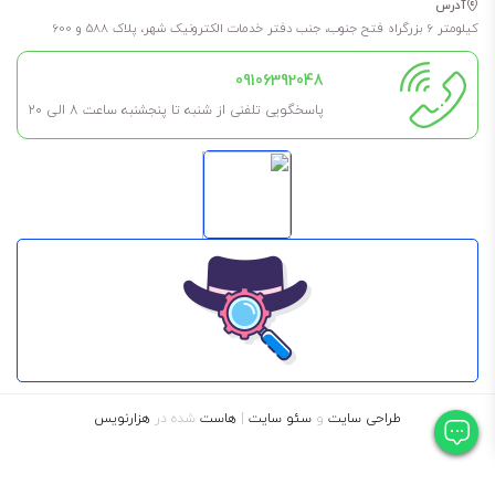
آدرس
کیلومتر 6 بزرگراه فتح جنوب، جنب دفتر خدمات الکترونیک شهر، پلاک 588 و 600
09106392048
پاسخگویی تلفنی از شنبه تا پنجشنبه ساعت 8 الی ۲۰
طراحی سایت
و
سئو سایت
|
هاست
شده در
هزارنویس