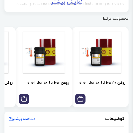
نمایش بیشتر
Fire Resistant Hydraulic Fluid ( HFDU ) ISO VG 46 به دلیل خاصیت
روان‌کاری عالی قادر بِه ایجاد پوشش مناسب سیال است. این محصول قابل
محصولات مرتبط
حل در آب نیست به همین دلیل از کاهش عمل‌کرد سیستم هیدرولیک
جلوگیری می‌کند.
روغن shell donax td 10w30
روغن shell donax tc 10w
روغن shell donax td 85w
توضیحات
مشاهده بیشتر