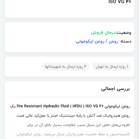
ISO VG 46
وضعیت:
درحال فروش
دسته:
روغن
/
روغن لیکومولی
1 روزه ارسال به تهران
2 روزه ارسال به شهرستانها
بررسی اجمالی
روغن لیکومولی Fire Resistant Hydraulic Fluid ( HFDU ) ISO VG 46 یک
روغن هیدرولیک ضد آتش با پایه سینتتیک استر با عمل‌کرد عالی است.
افزودنی‌های خاص این سیال سبب مقاومت بسیار بالای آن در برابر
اکسیداسیون و حفظ خاصیت هیدرولیکی سیال می‌شود. روغن لیکومولی