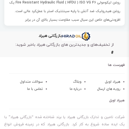
روغن لیکومولی Fire Resistant Hydraulic Fluid ( HFDU ) ISO VG 46 یک
روغن هیدرولیک ضد آتش با پایه سینتتیک استر با عمل‌کرد عالی است.
افزودنی‌های خاص این سیال سبب مقاومت بسیار بالای آن در برابر
اکسیداسیون و حفظ خاصیت هیدرولیکی سیال می‌شود. روغن لیکومولی
بازرگانی هیراد
Fire Resistant Hydraulic Fluid ( HFDU ) ISO VG 46 به دلیل خاصیت
از تخفیف‌های و جدیدترین های بازرگانی هیراد باخبر شوید:
روان‌کاری عالی قادر بِه ایجاد پوشش مناسب سیال است. این محصول قابل
#
حل در آب نیست به همین دلیل از کاهش عمل‌کرد سیستم هیدرولیک
جلوگیری می‌کند.
فهرست ها
غیر قابل حل در آب و جلوگیری از افزایش دانسیته
دارای سطح ایمنی بالاتر از بقیه محصولات مشابه
هیراد اویل
وبلاگ
سوالات متداول
رویه های ارسال
درباره ما
تماس با ما
ضد اکسیداسیون و ضد سایش
ضد حریق و قابل استفاده در مکان‌هایی با دماهای بسیار بالا
هیراد اویل
شرکت تامین و تدارک بازرگانی هیراد یا برند شناخته شده “بازرگانی هیراد” بـا
یک ایده ساده شروع به کار کرد. بازرگانی هیراد که در زمینه فروش انواع