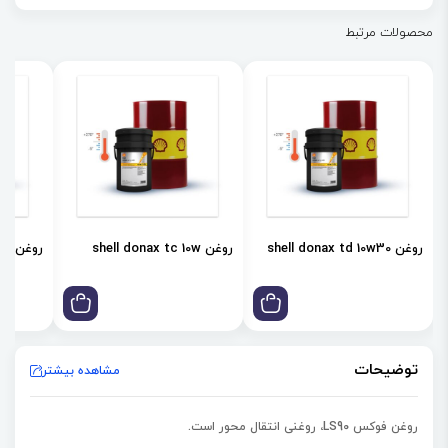
محصولات مرتبط
روغن shell donax td 10w30
روغن shell donax tc 10w
روغن shell donax td 85w
توضیحات
مشاهده بیشتر
روغن فوکس LS90، روغنی انتقال محور است.