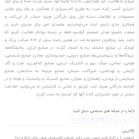
شروع به فعالیت کرد، هم‌اکنون به ایده اولیه خود بسیار نزدیک شده و برای خود
اعتباری کسب کرده است به طوری که بسیاری از همکاران و رقبا برای یافتن
محصولات و اطلاعات دسته اول روی بازرگانی هیراد حساب باز می‌کنند و
همکاری جدی داریم. ابتدا می‌خواستیم مقصدی امن برای مدیران خرید در
صنعت باشیم؛ بعدتر تصمیم گرفتیم فقط در زمینه روانکار فعالیت کنیم که
باعث رشد روزافزون مجموعه شد. در همین راستا بیش از 800 شرکت بزرگ و
کوچک در صنایع مختلف به ما اعتماد کردند؛ در صنایع انرژی، پالایشگاه‌ها،
نیروگاه‌ها و پتروشیمی‌ها، صنایع دارویی، خودروسازی، معادن، صنایع شیمیایی،
هوایی، نساجی، سنگ، برق و الکتریک، دریایی، صنایع کشاورزی، نفت و گاز،
آرایشی و بهداشتی، شیرآلات، سیمان، صنایع مربوط به ساختمان، صنایع
سرمایشی و برودتی، راهسازی و عمرانی، صنایع لاستیک و پلاستیک و فولاد را در
کارنامه بازرگانی هیراد ثبت کردیم. با تماس با کارشناس ما می‌توانید اطلاعات
بیشتر در مورد مشتریانی که با آنها کار کردیم، به دست آورید.
ما را در شبکه های اجتماعی دنبال کنید
آدرس
کیلومتر 6 بزرگراه فتح جنوب، جنب دفتر خدمات الکترونیک شهر، پلاک 588 و 600