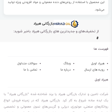
این محصول با استفاده از روغن‌های دنده معمولی و مواد افزودنی ویژه تولید
می‌شود.
از روغن فوکس LS90 در چرخ دنده‌های آسیاب‌های لول، کوره‌های دوار، خشک
بازرگانی هیراد
کن‌ها و موج شکن‌ها استفاده می‌کنند.
از تخفیف‌های و جدیدترین های بازرگانی هیراد باخبر شوید:
مانع از سر و صدا
#
سازگاری با مهر و موم
خاصیت ضد زنگ و خوردگی
فهرست ها
کاهش اصطکاک
هیراد اویل
وبلاگ
سوالات متداول
رویه های ارسال
درباره ما
تماس با ما
هیراد اویل
شرکت تامین و تدارک بازرگانی هیراد یا برند شناخته شده “بازرگانی هیراد” بـا
یک ایده ساده شروع به کار کرد. بازرگانی هیراد که در زمینه فروش انواع
روانکارهای صنعتی، موتوری، دیزلی و گریس‌های نسوز، معمولی و تخصصی