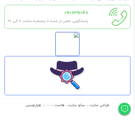
09106392048
پاسخگویی تلفنی از شنبه تا پنجشنبه ساعت 8 الی ۲۰
طراحی سایت
و
سئو سایت
|
هاست
شده در
هزارنویس