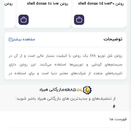
روغن shell donax td 10w30
روغن shell donax tc 10w
روغن shell donax td 85w
توضیحات
مشاهده بیشتر
روغن شل توربو t68 یک روغن با کیفیت بسیار عالی است و از آن در
سیستم‌‌های گردشی و توربین‌ها استفاده می‌کنند. این روغن دارای
تاییدیه‌های متعدد از شرکت‌های معتبر دنیا است و برای استفاده در
توربین‌های بخار از با کیفیت‌ترین مواد اولیه تولید می‌شود. این محصول
بازرگانی هیراد
دارای قابلیت جداسازی از آب بسیار خوبی است و در مقابل اکسیداسیون
از تخفیف‌های و جدیدترین های بازرگانی هیراد باخبر شوید:
بسیار مقاوم است.
#
مقاوم در برابر اکسیداسیون
مقاوم در برابر سایش و خوردگی
فهرست ها
افزایش طول عمر قطعات