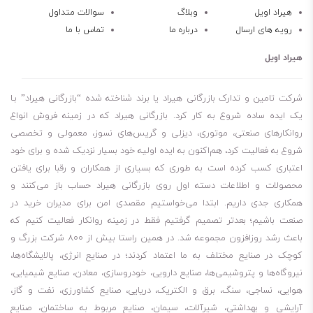
قابلیت جداسازی از آب
هیراد اویل
وبلاگ
سوالات متداول
رویه های ارسال
درباره ما
تماس با ما
بشکه 209 لیتری
سطل 20 لیتری
هیراد اویل
نحوه نگهداری روغن شل توربو تی Shell Turbo Oil T 68
برای طولانی شدن عمر روغن و گریس، حتما در فضای خشک، بدون رطوبت و
شرکت تامین و تدارک بازرگانی هیراد یا برند شناخته شده “بازرگانی هیراد” بـا
مسقف نگهداری شود. به این معنی که در کارگاه در معرض باد و باران نباشد
یک ایده ساده شروع به کار کرد. بازرگانی هیراد که در زمینه فروش انواع
روانکارهای صنعتی، موتوری، دیزلی و گریس‌های نسوز، معمولی و تخصصی
تا طول عمر آن کم نشود.
شروع به فعالیت کرد، هم‌اکنون به ایده اولیه خود بسیار نزدیک شده و برای خود
همچنین اگر نیاز به آن ندارید، تا جای ممکن درب آن را باز نکنید مگر اینکه
اعتباری کسب کرده است به طوری که بسیاری از همکاران و رقبا برای یافتن
مطمئن هستید مدت کوتاهی آن را استفاده خواهید کرد.
محصولات و اطلاعات دسته اول روی بازرگانی هیراد حساب باز می‌کنند و
همکاری جدی داریم. ابتدا می‌خواستیم مقصدی امن برای مدیران خرید در
صنعت باشیم؛ بعدتر تصمیم گرفتیم فقط در زمینه روانکار فعالیت کنیم که
باعث رشد روزافزون مجموعه شد. در همین راستا بیش از 800 شرکت بزرگ و
کوچک در صنایع مختلف به ما اعتماد کردند؛ در صنایع انرژی، پالایشگاه‌ها،
نیروگاه‌ها و پتروشیمی‌ها، صنایع دارویی، خودروسازی، معادن، صنایع شیمیایی،
هوایی، نساجی، سنگ، برق و الکتریک، دریایی، صنایع کشاورزی، نفت و گاز،
آرایشی و بهداشتی، شیرآلات، سیمان، صنایع مربوط به ساختمان، صنایع