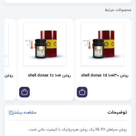
محصولات مرتبط
روغن shell donax td 10w30
روغن shell donax tc 10w
روغن shell donax td 85w
توضیحات
مشاهده بیشتر
روغن سپاهان HL 46 یک روغن هیدرولیک با کیفیت عالی است.