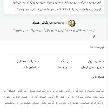
این روغن با ترکیب روغن پایه معدنی و مواد افزودنی ویژه تولید می‌شود.
از روغن سپاهان هیدرولیک HL 46 در سیستم‌های گردشی، هیدرولیک
صنعتی، انتقال قدرت هیدرولیکی، یاتاقان‌ها، چرخ دنده‌ها، پمپ‌ها و
بازرگانی هیراد
کمپرسورها استفاده می‌کنند.
از تخفیف‌های و جدیدترین های بازرگانی هیراد باخبر شوید:
این روغن به دلیل مواد افزودنی ویژه‌ای که دارد، از پایداری حرارتی و
#
اکسیداسیون عالی برخوردار است.
خاصیت جداشدن سریع روغن از آب روغن سپاهان هیدرولیک HL 46 از
فهرست ها
تشکیل امولسیون آب و تخریب سیستم‌های هیدرولیک جلوگیری می‌کند.
هیراد اویل
وبلاگ
سوالات متداول
رویه های ارسال
درباره ما
تماس با ما
پایداری اکسیداسیون عالی
جلوگیری از خوردگی و زنگ‌زدگی
هیراد اویل
مقاوم در برابر سایش
قابلیت جداپذیری آسان روغن از آب
شرکت تامین و تدارک بازرگانی هیراد یا برند شناخته شده “بازرگانی هیراد” بـا
فیلتراسیون عالی
یک ایده ساده شروع به کار کرد. بازرگانی هیراد که در زمینه فروش انواع
روانکارهای صنعتی، موتوری، دیزلی و گریس‌های نسوز، معمولی و تخصصی