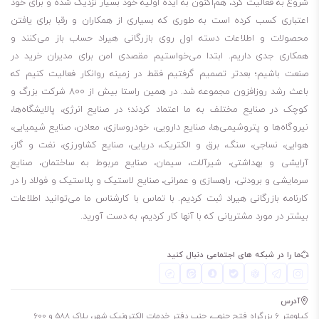
شروع به فعالیت کرد، هم‌اکنون به ایده اولیه خود بسیار نزدیک شده و برای خود
اعتباری کسب کرده است به طوری که بسیاری از همکاران و رقبا برای یافتن
محصولات و اطلاعات دسته اول روی بازرگانی هیراد حساب باز می‌کنند و
همکاری جدی داریم. ابتدا می‌خواستیم مقصدی امن برای مدیران خرید در
صنعت باشیم؛ بعدتر تصمیم گرفتیم فقط در زمینه روانکار فعالیت کنیم که
باعث رشد روزافزون مجموعه شد. در همین راستا بیش از 800 شرکت بزرگ و
کوچک در صنایع مختلف به ما اعتماد کردند؛ در صنایع انرژی، پالایشگاه‌ها،
نیروگاه‌ها و پتروشیمی‌ها، صنایع دارویی، خودروسازی، معادن، صنایع شیمیایی،
هوایی، نساجی، سنگ، برق و الکتریک، دریایی، صنایع کشاورزی، نفت و گاز،
آرایشی و بهداشتی، شیرآلات، سیمان، صنایع مربوط به ساختمان، صنایع
سرمایشی و برودتی، راهسازی و عمرانی، صنایع لاستیک و پلاستیک و فولاد را در
کارنامه بازرگانی هیراد ثبت کردیم. با تماس با کارشناس ما می‌توانید اطلاعات
بیشتر در مورد مشتریانی که با آنها کار کردیم، به دست آورید.
ما را در شبکه های اجتماعی دنبال کنید
آدرس
کیلومتر 6 بزرگراه فتح جنوب، جنب دفتر خدمات الکترونیک شهر، پلاک 588 و 600