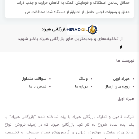
حداقل رساندن اصطکاک و فرسایش، کمک به کاهش حرارت و جذب ذرات
معلق و رسوبات لجنی حاصل از احتراق از دستگاه شما محافظت می
کند.
روغن توربین با کیفیت بالا ترکیبی از روغن پایه با دقت انتخاب شده و
بازرگانی هیراد
مواد افزودنی بسیار موثر برای استفاده سیستم های گردشی و انواع مختلف
از تخفیف‌های و جدیدترین های بازرگانی هیراد باخبر شوید:
برنامه های کاربردی صنعتی، توربین های بخار و توربین های گاز ثابت طراحی
#
شده است.
شاخص ویسکوزیته بالا
فهرست ها
خاصیت پایداری اکسیداسیون عالی
خاصیت جداسازی خوب از آلودگی آب
هیراد اویل
وبلاگ
سوالات متداول
رویه های ارسال
درباره ما
تماس با ما
مقاومت در برابر فوم و جذب هوا
خاصیت ضد زنگ زدگی و ضد خوردگی
هیراد اویل
مقاومت در برابر تراکم پذیری
روغن توربین اسو Teresstic T 100
شرکت تامین و تدارک بازرگانی هیراد یا برند شناخته شده “بازرگانی هیراد” بـا
روغن توربین اسو Teresstic T 46
یک ایده ساده شروع به کار کرد. بازرگانی هیراد که در زمینه فروش انواع
روانکارهای صنعتی، موتوری، دیزلی و گریس‌های نسوز، معمولی و تخصصی
روغن توربین اسو Teresstic T 32