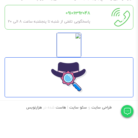
09106392048
پاسخگویی تلفنی از شنبه تا پنجشنبه ساعت 8 الی ۲۰
طراحی سایت
و
سئو سایت
|
هاست
شده در
هزارنویس