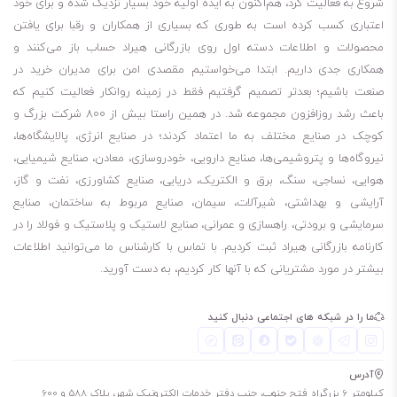
شروع به فعالیت کرد، هم‌اکنون به ایده اولیه خود بسیار نزدیک شده و برای خود
روغن توربین اسو Teresstic T 68
اعتباری کسب کرده است به طوری که بسیاری از همکاران و رقبا برای یافتن
محصولات و اطلاعات دسته اول روی بازرگانی هیراد حساب باز می‌کنند و
همکاری جدی داریم. ابتدا می‌خواستیم مقصدی امن برای مدیران خرید در
صنعت باشیم؛ بعدتر تصمیم گرفتیم فقط در زمینه روانکار فعالیت کنیم که
باعث رشد روزافزون مجموعه شد. در همین راستا بیش از 800 شرکت بزرگ و
کوچک در صنایع مختلف به ما اعتماد کردند؛ در صنایع انرژی، پالایشگاه‌ها،
نیروگاه‌ها و پتروشیمی‌ها، صنایع دارویی، خودروسازی، معادن، صنایع شیمیایی،
هوایی، نساجی، سنگ، برق و الکتریک، دریایی، صنایع کشاورزی، نفت و گاز،
آرایشی و بهداشتی، شیرآلات، سیمان، صنایع مربوط به ساختمان، صنایع
سرمایشی و برودتی، راهسازی و عمرانی، صنایع لاستیک و پلاستیک و فولاد را در
کارنامه بازرگانی هیراد ثبت کردیم. با تماس با کارشناس ما می‌توانید اطلاعات
بیشتر در مورد مشتریانی که با آنها کار کردیم، به دست آورید.
ما را در شبکه های اجتماعی دنبال کنید
آدرس
کیلومتر 6 بزرگراه فتح جنوب، جنب دفتر خدمات الکترونیک شهر، پلاک 588 و 600