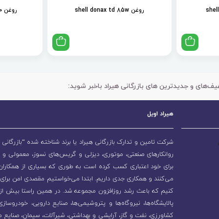
روغن shell donax td 85w
روغن shell spirax s2 als 90
یف‌های و جدیدترین های بازرگانی هیراد باخبر شوید:
هیراد اویل
شرکت تامین و تدارک بازرگانی هیراد یا برند شناخته شده “بازرگانی ه
روانکارهای صنعتی، موتوری، دیزلی و گریس‌های نسوز، معمولی و 
برای خود اعتباری کسب کرده است به طوری که بسیاری از همکاران و
می‌کنند و همکاری جدی داریم. ابتدا می‌خواستیم مقصدی امن برای 
پالایشگاه‌ها، نیروگاه‌ها و پتروشیمی‌ها، صنایع دارویی، خودروسا
کشاورزی، نفت و گاز، آرایشی و بهداشتی، شیرآلات، سیمان، صنایع م