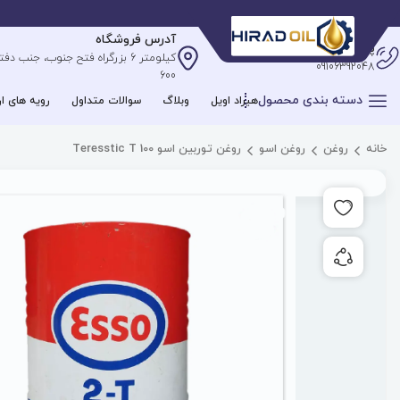
آدرس فروشگاه
پشتیبانی آنلاین
09106392048
600
دسته بندی محصول
هیراد اویل
وبلاگ
سوالات متداول
رویه های ار
خانه
روغن
روغن اسو
روغن توربین اسو Teresstic T 100
افزودن به علاقه مندی ها
به اشتراک گذاری محصول