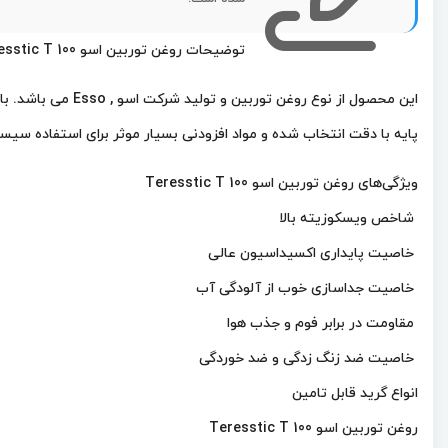
توضیحات روغن توربین اسو Teresstic T 100
این محصول از نوع روغن توربین و تولید شرکت اسو , Esso می باشد. با کیفیت بالا و بهترین مواد اولیه تولید شده است که باعث بهبود عملکرد و کارایی دستگاه شما می شود.
پایه با دقت انتخاب شده و مواد افزودنی بسیار موثر برای استفاده سی
ویژگی‌های روغن توربین اسو Teresstic T 100
شاخص ویسکوزیته بالا
خاصیت پایداری اکسیداسیون عالی
خاصیت جداسازی خوب از آلودگی آب
مقاومت در برابر فوم و جذب هوا
خاصیت ضد زنگ زدگی و ضد خوردگی
انواع گرید قابل تامین
روغن توربین اسو Teresstic T 100