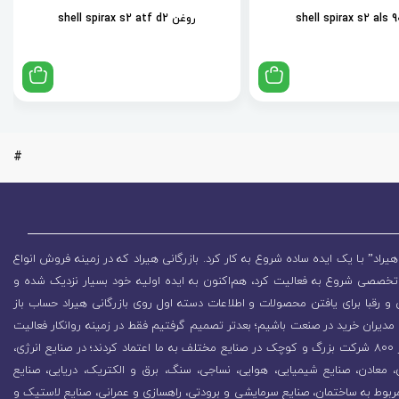
روغن shell spirax s2 atf d2
#
یراد” بـا یک ایده ساده شروع به کار کرد. بازرگانی هیراد که در زمینه فروش انواع
تخصصی شروع به فعالیت کرد، هم‌اکنون به ایده اولیه خود بسیار نزدیک شده و
 رقبا برای یافتن محصولات و اطلاعات دسته اول روی بازرگانی هیراد حساب باز
مدیران خرید در صنعت باشیم؛ بعدتر تصمیم گرفتیم فقط در زمینه روانکار فعالیت
کنیم که باعث رشد روزافزون مجموعه شد. در همین راستا بیش از 800 شرکت بزرگ و کوچک در صنایع مختلف به ما اعتماد کردند؛ در صنایع انرژی،
زی، معادن، صنایع شیمیایی، هوایی، نساجی، سنگ، برق و الکتریک، دریایی، صنایع
ربوط به ساختمان، صنایع سرمایشی و برودتی، راهسازی و عمرانی، صنایع لاستیک و