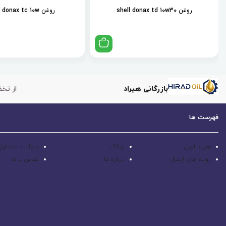
روغن shell donax td 10w30
روغن shell donax tc 10w
بازرگانی هیراد
از تخف
فهرست ها
هیراد اویل
وبلاگ
سوالات متداول
رویه های ارسال
درباره ما
تماس با ما