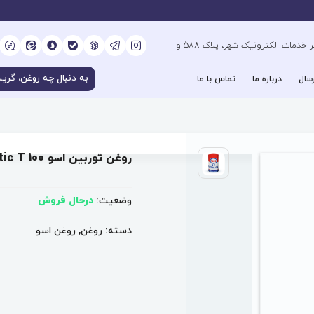
کیلومتر 6 بزرگراه فتح جنوب، جنب دفتر خدمات الکترونیک شهر، پلاک 588 و
سال
درباره ما
تماس با ما
روغن توربین اسو Teresstic T 100
وضعیت:
درحال فروش
دسته:
روغن
,
روغن اسو