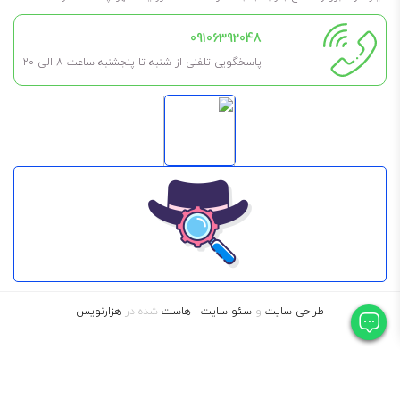
پیشتاز 20/50
09106392048
پاسخگویی تلفنی از شنبه تا پنجشنبه ساعت 8 الی ۲۰
طراحی سایت
و
سئو سایت
|
هاست
شده در
هزارنویس