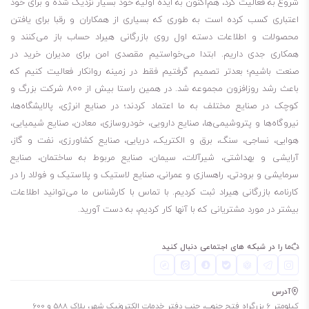
شروع به فعالیت کرد، هم‌اکنون به ایده اولیه خود بسیار نزدیک شده و برای خود
باید بگویم مظروف 208 لیتری این روغن موجود است. لطفا توجه داشته
اعتباری کسب کرده است به طوری که بسیاری از همکاران و رقبا برای یافتن
باشید، برای چک کردن موجودی انبار مبنی بر اینکه مظروف مورد نیاز شما
محصولات و اطلاعات دسته اول روی بازرگانی هیراد حساب باز می‌کنند و
موجود هست یا نه، باید با شماره‌هایی که در سایت قرار دادیم، تماس بگیرید.
همکاری جدی داریم. ابتدا می‌خواستیم مقصدی امن برای مدیران خرید در
208 لیتری
صنعت باشیم؛ بعدتر تصمیم گرفتیم فقط در زمینه روانکار فعالیت کنیم که
باعث رشد روزافزون مجموعه شد. در همین راستا بیش از 800 شرکت بزرگ و
روغن بهران سوپر پیشتاز 20/50
کوچک در صنایع مختلف به ما اعتماد کردند؛ در صنایع انرژی، پالایشگاه‌ها،
روغن بهران سوپر پیشتاز 10/40
نیروگاه‌ها و پتروشیمی‌ها، صنایع دارویی، خودروسازی، معادن، صنایع شیمیایی،
روغن بهران سوپر پیشتاز ++10/40
هوایی، نساجی، سنگ، برق و الکتریک، دریایی، صنایع کشاورزی، نفت و گاز،
مشخصات
گرانروی
شاخص
نقطه
نقطه
دانسیته در
قليایيت
آرایشی و بهداشتی، شیرآلات، سیمان، صنایع مربوط به ساختمان، صنایع
فیزیکی و
CST
گرانروی
اشتعال
ریزش
15ºC kg/m3
mg
سرمایشی و برودتی، راهسازی و عمرانی، صنایع لاستیک و پلاستیک و فولاد را در
کارنامه بازرگانی هیراد ثبت کردیم. با تماس با کارشناس ما می‌توانید اطلاعات
شیمیایی
100ºC
ºC
ºC
KOH/g
بیشتر در مورد مشتریانی که با آنها کار کردیم، به دست آورید.
روش آزمون
ASTM
ASTM
ASTM
ASTM
ASTM
ASTM
D2896
D4052
D97
D92
D2270
D445
ما را در شبکه های اجتماعی دنبال کنید
بهران سوپر
15.3
160
216
36-
859
8.2
پیشتاز 10/40
آدرس
بهران سوپر
19.5
125
228
27-
884
7.5
کیلومتر 6 بزرگراه فتح جنوب، جنب دفتر خدمات الکترونیک شهر، پلاک 588 و 600