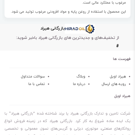
مرغوب با عملکرد عالی است.
این محصول با استفاده از روغن پایه و مواد افزودنی مرغوب تولید می شود.
روغن بهران سوپر پیشتاز 10/40 برای روانکاری خودروهای با طراحی موتور سال
بازرگانی هیراد
2002 و بعد از آن پیشنهاد می‌شود.
از تخفیف‌های و جدیدترین های بازرگانی هیراد باخبر شوید:
این روغن به دلیل مواد افزودنی ویژه‌ از پایداری اکسیداسیون و پایداری برشی
#
بالایی برخوردار است.
بهران سوپر پیشتاز 10W-40 را شرکت Daimler AG (بنز) آلمان تایید کرده
فهرست ها
است.
مقاومت خوب در برابر اکسیداسیون
هیراد اویل
وبلاگ
سوالات متداول
رویه های ارسال
درباره ما
تماس با ما
پایداری برشی عالی
عملکرد مناسب در شرایط سخت عملیاتی
هیراد اویل
قدرت روانکاری عالی
محافظت از قطعات در برابر سایش
شرکت تامین و تدارک بازرگانی هیراد یا برند شناخته شده “بازرگانی هیراد” بـا
محافظت از قطعات در برابر خوردگی و زنگ زدگی
یک ایده ساده شروع به کار کرد. بازرگانی هیراد که در زمینه فروش انواع
روانکارهای صنعتی، موتوری، دیزلی و گریس‌های نسوز، معمولی و تخصصی
برای کسانی که می‌پرسند روغن بهران سوپر پیشتاز 10/40 چند لیتری است،