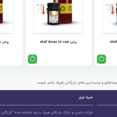
روغن shell donax td 85w
روغن shell spirax s2 als 90
یف‌های و جدیدترین های بازرگانی هیراد باخبر شوید:
هیراد اویل
شرکت تامین و تدارک بازرگانی هیراد یا برند شناخته شده “بازرگانی ه