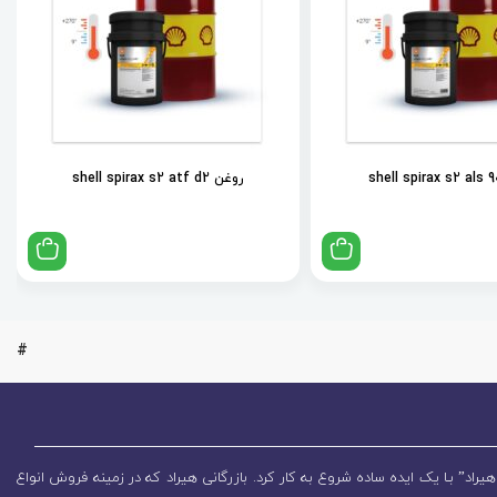
روغن shell spirax s2 atf d2
#
یراد” بـا یک ایده ساده شروع به کار کرد. بازرگانی هیراد که در زمینه فروش انواع