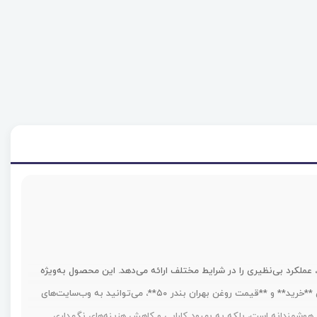
ی مرغوب، عملکرد بی‌نظیری را در شرایط مختلف ارائه می‌دهد. این محصول به‌ویژه
برای استفاده در موتورهای دیزلی سنگین، ماشین‌آلات کشاورزی و راهسازی طراحی شده و می‌تواند عمر موتور را افزایش دهد. برای **خرید** و **قیمت روغن بهران بندر ۵۰**، می‌توانید به وب‌سایت‌های
هوشمندانه است، بلکه به بهبود کارایی و کاهش هزینه‌های نگهداری