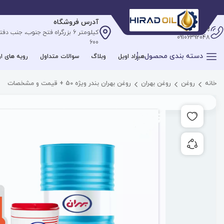
آدرس فروشگاه
پشتیبانی آنلاین
09106392048
600
دسته بندی محصول
هیراد اویل
وبلاگ
سوالات متداول
رویه های ار
خانه
روغن
روغن بهران
روغن بهران بندر ویژه 50 + قیمت و مشخصات
افزودن به علاقه مندی ها
به اشتراک گذاری محصول