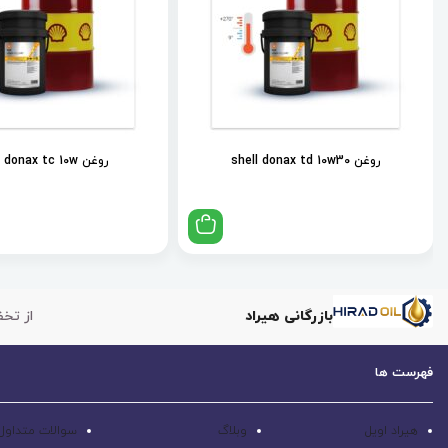
روغن shell donax td 10w30
روغن shell donax tc 10w
بازرگانی هیراد
از تخف
فهرست ها
هیراد اویل
وبلاگ
سوالات متداول