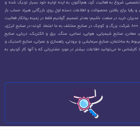
تخصصی شروع به فعالیت کرد، هم‌اکنون به ایده اولیه خود بسیار نزدیک شده و
 رقبا برای یافتن محصولات و اطلاعات دسته اول روی بازرگانی هیراد حساب باز
مدیران خرید در صنعت باشیم؛ بعدتر تصمیم گرفتیم فقط در زمینه روانکار فعالیت
کنیم که باعث رشد روزافزون مجموعه شد. در همین راستا بیش از 800 شرکت بزرگ و کوچک در صنایع مختلف به ما اعتماد کردند؛ در صنایع انرژی،
زی، معادن، صنایع شیمیایی، هوایی، نساجی، سنگ، برق و الکتریک، دریایی، صنایع
ربوط به ساختمان، صنایع سرمایشی و برودتی، راهسازی و عمرانی، صنایع لاستیک و
ا کارشناس ما می‌توانید اطلاعات بیشتر در مورد مشتریانی که با آنها کار کردیم، به