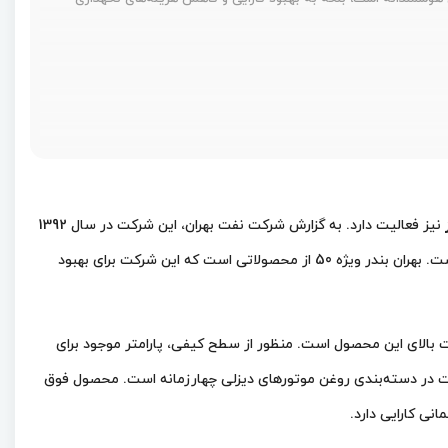
نیز فعالیت دارد. به گزارش شرکت نفت بهران، این شرکت در سال 1392
به عنوان صادر کننده نمونه استان تهران از سوی وزارت صنعت، معدن و تجارت معرفی گردیده. این جمله به معنی کیفیت بالای محصولات این شرکت است. بهران بندر ویژه 50 از محصولاتی است که این شرکت برای بهبود
د افزودنی مرغوب تهیه می‌شود. این روغن تک گرید بوده و سطح کیفی CF دارد که نشان از کیفیت بالای این محصول است. منظور از سطح کیفی، پارامتر موجود برای
 API CA پایین‌ترین سطح بندی کیفیت در روغن‌ موتورهای دیزلی و API CK-4 بالاترین سطح کیفیت در دسته‌بندی روغن موتورهای دیزلی چهارزمانه است. محصول فوق
نی کارایی دارد.